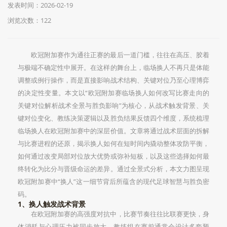
发表时间：2026-02-19
浏览次数：122
欧冠附加赛作为通往正赛的最后一道门槛，往往在高压、胶着
与极端不确定性中展开。在这样的舞台上，临场换人不再只是体能
调整或例行操作，而是直接影响战术结构、关键对位乃至心理博弈
的决定性变量。本文以“欧冠附加赛临场换人如何改写比赛走向的
关键对位解析战术全景与胜负影响”为核心，从战术触发背景、关
键对位变化、教练决策逻辑以及胜负结果反馈四个维度，系统梳理
临场换人在欧冠附加赛中的深层价值。文章将通过战术层面的拆解
与比赛进程的还原，揭示换人如何在短时间内撬动整体攻防平衡，
如何通过改变局部对位放大优势或弥补短板，以及这些选择如何最
终转化为比分与晋级命运的差异。通过全景式分析，本文力图呈现
欧冠附加赛中“换人”这一细节背后所蕴含的现代足球智慧与胜负密
码。
1、换人触发战术背景
在欧冠附加赛的高强度对抗中，比赛节奏往往比联赛更快，身
体消耗与心理压力被同步放大。教练组在赛前通常会设计多套预