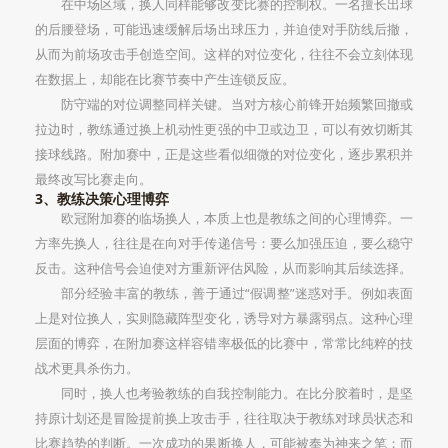
在中场区域，换人同样能够改变比赛的控制权。一名擅长出球
的后腰登场，可能迅速缓解后场出球压力，并迫使对手防线后撤，
从而为前场攻击手创造空间。这样的对位变化，往往不会立刻体现
在数据上，却能在比赛节奏中产生连锁反应。
防守端的对位调整同样关键。当对方核心前锋开始频繁回撤或
拉边时，教练通过换上机动性更强的中卫或边卫，可以有效切断其
接球线路。附加赛中，正是这些看似细微的对位变化，逐步累积并
最终改写比赛走向。
3、教练决策心理博弈
欧冠附加赛的临场换人，本质上也是教练之间的心理博弈。一
方率先换人，往往是在向对手传递信号：要么加强压迫，要么稳守
反击。这种信号会迫使对方重新评估风险，从而影响其后续选择。
部分经验丰富的教练，善于通过“假调整”迷惑对手。例如表面
上是对位换人，实则隐藏阵型变化，诱导对方暴露弱点。这种心理
层面的博弈，在附加赛这样容错率极低的比赛中，常常比纯粹的技
战术更具杀伤力。
同时，换人也考验教练的自我控制能力。在比分胶着时，是坚
持原计划还是冒险提前换上攻击手，往往取决于教练对球员状态和
比赛趋势的判断。一次成功的果断换人，可能被奉为神来之笔；而