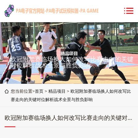
欧冠附加赛临场换人如何改写比赛走向的关键
对位解析战术全景与胜负影响
您当前位置>
首页
>
精品项目
>
欧冠附加赛临场换人如何改写比
赛走向的关键对位解析战术全景与胜负影响
欧冠附加赛临场换人如何改写比赛走向的关键对位解析战术全景与胜负影响