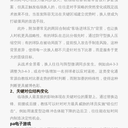
案，但真正触发临场换人的，往往是对手策略的突然变化或既定战
术效果不佳。当首发阵容无法在关键区域建立优势时，换人便成为
打破僵局的首选手段。
此外，附加赛常见的两回合制或“客场进球压力”背景，也让换
人时机更具战略性。有的球队在总比分领先时，通过防守型换人压
缩空间；有的球队在被动局面下，提前投入攻击手制造风险。这种
背景差异，使得每一次换人都不只是针对当下比赛，而是服务于更
大的晋级目标。
从战术全景看，换人往往与阵型微调同步发生。例如由4-3-3
调整为3-4-3，或在中场增加一名持球者以应对逼抢。这类变化通
常源自教练对比赛走势的即时判断，而附加赛的特殊性，使得这种
判断更具赌博色彩。
2、关键对位结构变化
临场换人最直接的影响体现在关键对位的重塑上。通过替换边
锋、前腰或后腰，教练可以针对对方最具威胁的球员实施“错位打
击”。例如用速度型边锋冲击体能下降的边后卫，往往能在短时间
内制造决定性机会。
pa电子游戏