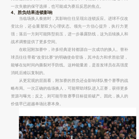
一次失败的保守选择，也可能成为赛后反思的焦点。
4、胜负结果连锁影响
当临场换人奏效时，其影响往往呈现出连锁反应。进球不仅改
变比分，还会重塑双方心理状态。领先一方信心提升，执行力更
强；落后一方则可能阵型前压，进一步暴露防线，这为后续换人和
战术调整提供了更多空间。
在欧冠附加赛中，许多经典逆转都源自一次成功的换人。替补
球员往往带着“改变比赛”的明确使命登场，其冲击力和求胜欲望，
能够在短时间内撕裂对手防线。这种能量差，是首发球员在高强度
消耗后难以复制的。
从更宏观的层面看，附加赛的胜负还会影响球队整个赛季的战
略布局。一次正确的临场换人，可能帮助球队进入正赛，获得更多
资源与曝光；反之，则可能导致赛季目标提前破产。因此，换人的
价值早已超越单场比赛本身。