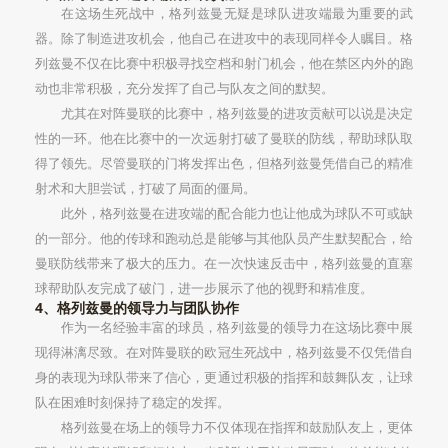
在这场生死战中，格列兹曼无疑是球队进攻端最为重要的武
器。除了制造进攻机会，他自己在进攻中的表现同样令人瞩目。格
列兹曼不仅在比赛中积极寻找空档和射门机会，他在禁区内外的跑
动也非常积极，充分发挥了自己与队友之间的默契。
尤其在对阵曼联的比赛中，格列兹曼的进攻贡献可以说是决定
性的一环。他在比赛中的一次远射打破了曼联的防线，帮助球队取
得了领先。尽管曼联的门将发挥出色，但格列兹曼凭借自己的精准
射术和大胆尝试，打破了局面的僵局。
此外，格列兹曼在进攻端的配合能力也让他成为球队不可或缺
的一部分。他的传球和跑动总是能够与其他队员产生默契配合，给
曼联防线带来了极大的压力。在一次快速反击中，格列兹曼的直塞
球帮助队友完成了破门，进一步展示了他的视野和精准度。
4、格列兹曼的领导力与团队协作
作为一名经验丰富的球员，格列兹曼的领导力在这场比赛中展
现得淋漓尽致。在对阵曼联的欧冠生死战中，格列兹曼不仅凭借自
身的表现为球队带来了信心，更通过积极的指挥和鼓舞队友，让球
队在困难时刻保持了稳定的发挥。
格列兹曼在场上的领导力不仅体现在指挥和鼓励队友上，更体