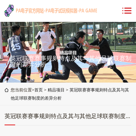
英冠联赛赛事规则特点及其与其他足球联赛制
度的差异分析
您当前位置>
首页
>
精品项目
>
英冠联赛赛事规则特点及其与其
他足球联赛制度的差异分析
英冠联赛赛事规则特点及其与其他足球联赛制度的差异分析