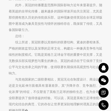
此外，英冠的转播覆盖范围和国际影响力近年来显著提升。随
着英超的全球化传播，越来越多的国际球迷开始关注英冠，尤其是
那些拥有悠久历史的传统俱乐部。这种现象使得英冠在全球足球版
图中逐渐成为兼具竞技性与情怀的独特存在，既保留了传统，又具
备国际吸引力。
总结：
综上所述，英冠联赛以其独特的联赛结构、紧凑的赛程体系、
严格的财政监管以及深厚的足球文化，构建出一种兼具竞争性与延
续性的制度模式。它既是英格兰足球金字塔的重要中层支撑，又是
无数俱乐部实现梦想与重生的舞台。英冠的成功在于它保持了竞技
公平与文化传承之间的平衡，使得联赛长期保持高观赏性与社会影
响力。
与其他国家的二级联赛相比，英冠无论在制度设计、商业运作
还是文化延伸方面都具有显著差异。其“升降并存、竞争激烈、文
化浓厚”的特征，不仅塑造了英格兰足球的独特生态，也为全球职
业联赛提供了值得借鉴的经验。可以说，英冠是英格兰足球传统与
现代化结合的典范，它的存在让世界更深刻地理解何谓真正的足球
1
精神与联赛�