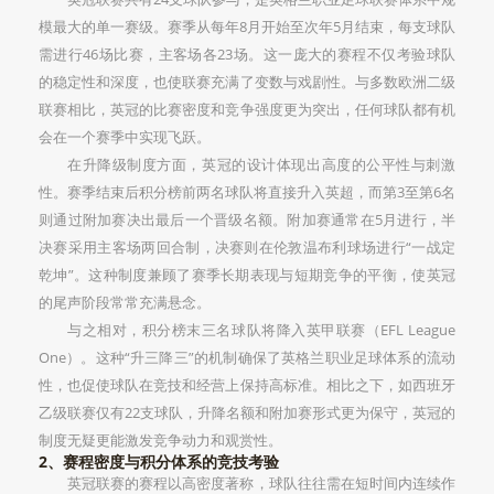
模最大的单一赛级。赛季从每年8月开始至次年5月结束，每支球队
需进行46场比赛，主客场各23场。这一庞大的赛程不仅考验球队
的稳定性和深度，也使联赛充满了变数与戏剧性。与多数欧洲二级
联赛相比，英冠的比赛密度和竞争强度更为突出，任何球队都有机
会在一个赛季中实现飞跃。
在升降级制度方面，英冠的设计体现出高度的公平性与刺激
性。赛季结束后积分榜前两名球队将直接升入英超，而第3至第6名
则通过附加赛决出最后一个晋级名额。附加赛通常在5月进行，半
决赛采用主客场两回合制，决赛则在伦敦温布利球场进行“一战定
乾坤”。这种制度兼顾了赛季长期表现与短期竞争的平衡，使英冠
的尾声阶段常常充满悬念。
与之相对，积分榜末三名球队将降入英甲联赛（EFL League
One）。这种“升三降三”的机制确保了英格兰职业足球体系的流动
性，也促使球队在竞技和经营上保持高标准。相比之下，如西班牙
乙级联赛仅有22支球队，升降名额和附加赛形式更为保守，英冠的
制度无疑更能激发竞争动力和观赏性。
2、赛程密度与积分体系的竞技考验
英冠联赛的赛程以高密度著称，球队往往需在短时间内连续作