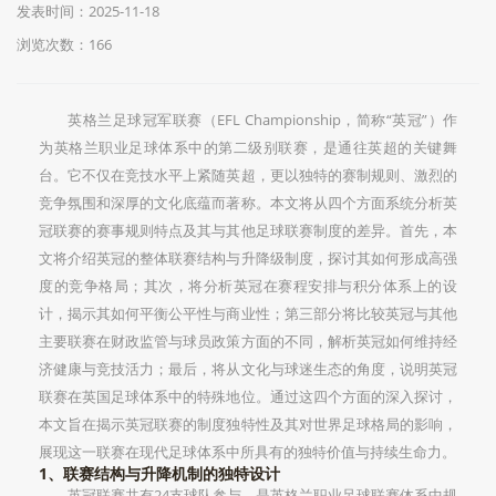
发表时间：2025-11-18
浏览次数：166
英格兰足球冠军联赛（EFL Championship，简称“英冠”）作
为英格兰职业足球体系中的第二级别联赛，是通往英超的关键舞
台。它不仅在竞技水平上紧随英超，更以独特的赛制规则、激烈的
竞争氛围和深厚的文化底蕴而著称。本文将从四个方面系统分析英
冠联赛的赛事规则特点及其与其他足球联赛制度的差异。首先，本
文将介绍英冠的整体联赛结构与升降级制度，探讨其如何形成高强
度的竞争格局；其次，将分析英冠在赛程安排与积分体系上的设
计，揭示其如何平衡公平性与商业性；第三部分将比较英冠与其他
主要联赛在财政监管与球员政策方面的不同，解析英冠如何维持经
济健康与竞技活力；最后，将从文化与球迷生态的角度，说明英冠
联赛在英国足球体系中的特殊地位。通过这四个方面的深入探讨，
本文旨在揭示英冠联赛的制度独特性及其对世界足球格局的影响，
展现这一联赛在现代足球体系中所具有的独特价值与持续生命力。
1、联赛结构与升降机制的独特设计
英冠联赛共有24支球队参与，是英格兰职业足球联赛体系中规