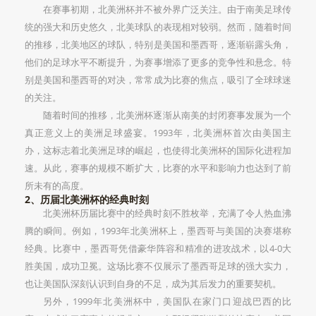
在赛事初期，北美洲杯并不被外界广泛关注。由于南美足球传
统的强大和历史悠久，北美球队的表现相对较弱。然而，随着时间
的推移，北美地区的球队，特别是美国和墨西哥，逐渐崭露头角，
他们的足球水平不断提升，为赛事增添了更多的竞争性和悬念。特
别是美国和墨西哥的对决，常常成为比赛的焦点，吸引了全球球迷
的关注。
随着时间的推移，北美洲杯逐渐从南美的封闭赛事发展为一个
真正意义上的美洲足球盛宴。1993年，北美洲杯首次由美国主
办，这标志着北美洲足球的崛起，也使得北美洲杯的国际化进程加
速。从此，赛事的规模不断扩大，比赛的水平和影响力也达到了前
所未有的高度。
2、历届北美洲杯的经典时刻
北美洲杯历届比赛中的经典时刻不胜枚举，充满了令人热血沸
腾的瞬间。例如，1993年北美洲杯上，墨西哥与美国的决赛堪称
经典。比赛中，墨西哥凭借豪华阵容和精准的进攻战术，以4-0大
胜美国，成功卫冕。这场比赛不仅展示了墨西哥足球的强大实力，
也让美国队深刻认识到自身的不足，成为其后发力的重要契机。
另外，1999年北美洲杯中，美国队在家门口迎战巴西的比