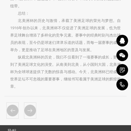
纽带。
总结：
北美洲杯的历史与激情，承载了美洲足球的荣光与梦想。自
1916年创办以来，北美洲杯不仅促进了美洲足球的发展，也为世
界足球舞台增添了多样化的竞争元素。赛事中的经典时刻与杰出球
员的表现，至今仍是球迷们津津乐道的话题，而每一届赛事的成功
举办，更是推动了足球在美洲地区的普及与发展。
纵观北美洲杯的历史，我们不仅看到了一项赛事的成长，更看
到了美洲足球文化的演变。从南美到北美，从小国到大国，北美洲
杯为全球球迷提供了无数的惊喜与感动。今天，北美洲杯已经成为
世界足坛不可忽视的重要赛事，继续书写着属于美洲足球的辉煌篇
1
章。
导航