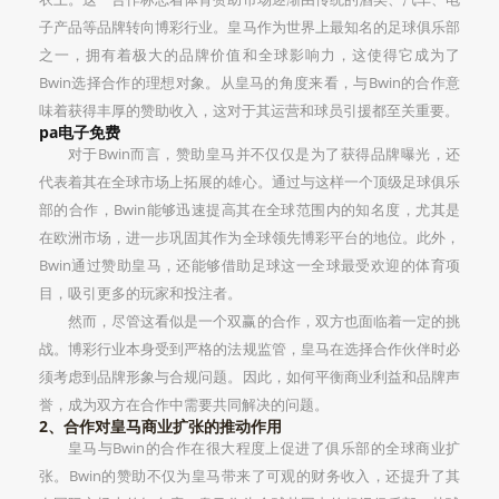
子产品等品牌转向博彩行业。皇马作为世界上最知名的足球俱乐部
之一，拥有着极大的品牌价值和全球影响力，这使得它成为了
Bwin选择合作的理想对象。从皇马的角度来看，与Bwin的合作意
味着获得丰厚的赞助收入，这对于其运营和球员引援都至关重要。
pa电子免费
对于Bwin而言，赞助皇马并不仅仅是为了获得品牌曝光，还
代表着其在全球市场上拓展的雄心。通过与这样一个顶级足球俱乐
部的合作，Bwin能够迅速提高其在全球范围内的知名度，尤其是
在欧洲市场，进一步巩固其作为全球领先博彩平台的地位。此外，
Bwin通过赞助皇马，还能够借助足球这一全球最受欢迎的体育项
目，吸引更多的玩家和投注者。
然而，尽管这看似是一个双赢的合作，双方也面临着一定的挑
战。博彩行业本身受到严格的法规监管，皇马在选择合作伙伴时必
须考虑到品牌形象与合规问题。因此，如何平衡商业利益和品牌声
誉，成为双方在合作中需要共同解决的问题。
2、合作对皇马商业扩张的推动作用
皇马与Bwin的合作在很大程度上促进了俱乐部的全球商业扩
张。Bwin的赞助不仅为皇马带来了可观的财务收入，还提升了其