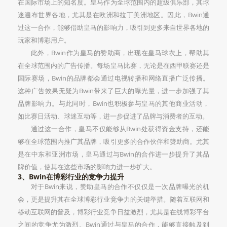
在国际市场上的知名度。皇马作为全球范围内的超级俱乐部，其球
迷遍布世界各地，尤其是在欧洲和拉丁美洲地区。因此，Bwin通
过这一合作，能够借助皇马的影响力，吸引到更多来自世界各地的
玩家和博彩用户。
此外，Bwin作为皇马的赞助商，出现在皇马球衣上，帮助其
在全球范围内的广告传播。每场皇马比赛，无论是在西甲联赛还是
国际赛场，Bwin的品牌都会通过电视转播和网络直播广泛传播。
这种广告效果无疑为Bwin带来了巨大的曝光量，进一步加强了其
品牌影响力。与此同时，Bwin也积极参与皇马的其他商业活动，
如比赛日活动、球迷互动等，进一步促进了品牌与消费者的互动。
通过这一合作，皇马不仅能够从Bwin处获得资金支持，还能
够在全球范围内推广其品牌，吸引更多的合作伙伴和赞助商。尤其
是在中东和亚洲市场，皇马通过与Bwin的合作进一步提升了其品
牌价值，使其在这些市场的影响力进一步扩大。
3、Bwin在博彩行业的竞争力提升
对于Bwin来说，赞助皇马的合作不仅仅是一次品牌曝光的机
会，更是提升其在全球博彩行业竞争力的关键举措。随着互联网和
移动互联网的普及，博彩行业竞争日益激烈，尤其是在线博彩平台
之间的竞争尤为激烈。Bwin通过与皇马的合作，能够直接触及到