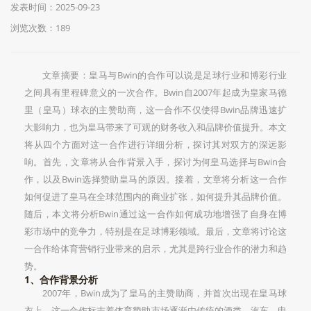
发表时间：2025-09-23
浏览次数：189
文章摘要：皇马与Bwin的合作可以说是足球行业和博彩行业
之间具有里程碑意义的一次合作。Bwin自2007年起成为皇家马德
里（皇马）球衣的主赞助商，这一合作不仅使得Bwin品牌迅速扩
大影响力，也为皇马带来了可观的财务收入和品牌价值提升。本文
将从四个方面对这一合作进行详细分析，探讨其对双方的深远影
响。首先，文章将从合作背景入手，探讨为何皇马选择与Bwin合
作，以及Bwin选择赞助皇马的原因。接着，文章将分析这一合作
如何促进了皇马在全球范围内的商业扩张，如何提升其品牌价值。
随后，本文将分析Bwin通过这一合作如何成功地增强了自身在博
彩市场中的竞争力，特别是在足球博彩领域。最后，文章将讨论这
一合作给体育营销行业带来的启示，尤其是跨行业合作的潜力和趋
势。
1、合作背景分析
2007年，Bwin成为了皇马的主赞助商，并首次出现在皇马球
衣上。这一合作标志着体育赞助市场逐渐由传统的酒类、汽车、电