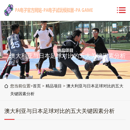
澳大利亚与日本足球对比的五大关键因素分析
您当前位置>
首页
>
精品项目
>
澳大利亚与日本足球对比的五大
关键因素分析
澳大利亚与日本足球对比的五大关键因素分析