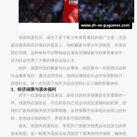
张国伟退役后，成为了多个青少年体育项目的推广大使，尤其
是在跳高和田径项目的普及上，他积极参与青少年训练营，并亲自
担任导师。这种角色不仅帮助他在退役后继续参与到体育事业中，
还为社会培养了大量的潜在运动人才。
此外，张国伟也积极参与社会事务，包括参与一些慈善活动和
社会服务项目。通过这些活动，他得以继续在社会中发挥影响力，
回馈社会，进一步巩固了他作为运动员和公众人物的双重身份。
3、经济保障与退休福利
对于一位退役运动员来说，退役后的经济保障是非常重要的一
环。张国伟在退役后，不仅依靠自己在运动员生涯期间的积累，还
得到了政府的相关经济保障措施。这些保障不仅体现在金钱上的补
助，也包括后续的医疗、养老等多方面的照顾。
首先，张国伟在退役后，享受到了国家为优秀运动员设立的养
老金制度。这一制度为退役运动员提供了基本的经济保障，确保他