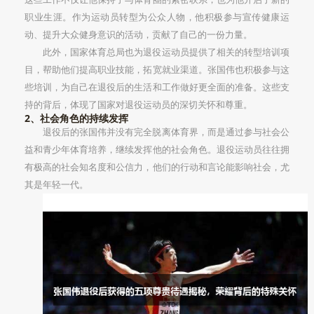
职业生涯。作为运动员转型为公众人物，他积极参与宣传健康运
动、提升大众健身意识的活动，贡献了自己的一份力量。
此外，国家体育总局也为退役运动员提供了相关的转型培训项
目，帮助他们提高职业技能，拓宽就业渠道。张国伟也积极参与这
些培训，为自己在退役后的生活和工作做好更全面的准备。这些支
持的背后，体现了国家对退役运动员的深切关怀和尊重。
2、社会角色的持续发挥
退役后的张国伟并没有完全脱离体育界，而是通过参与社会公
益和青少年体育培养，继续发挥他的社会角色。退役运动员往往拥
有极高的社会知名度和公信力，他们的行动和言论能影响社会，尤
其是年轻一代。