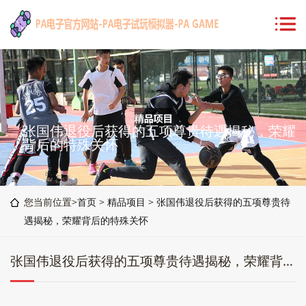
张国伟退役后获得的五项尊贵待遇揭秘，荣耀
背后的特殊关怀
您当前位置>
首页
>
精品项目
>
张国伟退役后获得的五项尊贵待
遇揭秘，荣耀背后的特殊关怀
张国伟退役后获得的五项尊贵待遇揭秘，荣耀背后的特殊关怀