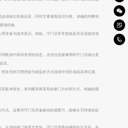
员必须做出快速反应，同时又要避免盲目扑救。准确的判断和
赛场经验。
心理准备与战术意识。例如，守门员常常面临是否应该提前选
1
罚球数据中获得有用的信息。这些信息能够帮助守门员做出更
反应。
，而有些则习惯用较为稳妥的方式选择中间区域或高球位置。
甚至眼神变化，来判断其将采取的射门方向和方式。精确的观
和方式。这要求守门员具备敏锐的观察力，能够从罚球者的起
中，点球的射门速度非常快，守门员需要在瞬间作出反应。良