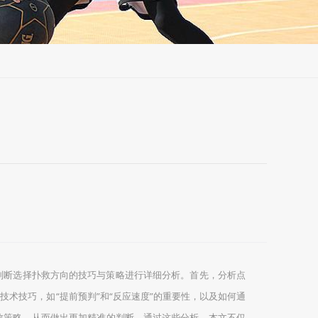
判断选择扑救方向的技巧与策略进行详细分析。首先，分析点
术技巧，如“提前预判”和“反应速度”的重要性，以及如何通
救策略，从而做出更加精准的判断。通过这些分析，本文不仅