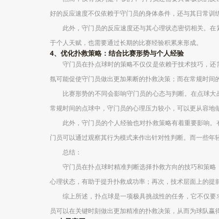
好的反应速度不仅依赖于守门员的身体条件，还与其日常训
此外，守门员的反应速度还与其心理状态密切相关。在
于个人天赋，也需要通过长期的比赛经验积累来形成。
4、优化扑救策略：结合比赛形势与个人经验
守门员在扑点球时的策略不仅仅是依赖于技术技巧，还
氛可能促使守门员做出更加果断的扑救决策；而在常规时间
比赛形势的不同会影响守门员的心态与判断。在点球大
常规时间的点球中，守门员的心理压力较小，可以更从容地
此外，守门员的个人经验也对扑救策略有着重要影响。
门员可以通过观察其行为模式来作出针对性判断。而一些年
总结：
守门员在扑点球时精准判断选择扑救方向的技巧和策略
心理状态，有助于提升扑救成功率；再次，技术层面上的提
综上所述，扑点球是一项极具挑战性的任务，它不仅要
员可以在关键时刻做出更加精准的扑救决策，从而为球队赢