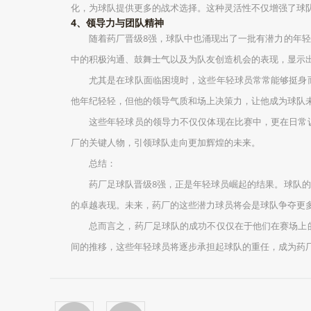
化，为球队提供更多的战术选择。这种灵活性不仅增强了球
4、领导力与团队精神
随着药厂晋级8强，球队中也涌现出了一批有潜力的年
中的积极沟通、鼓舞士气以及为队友创造机会的表现，显示
尤其是在球队面临困境时，这些年轻球员常常能够挺身
他年纪轻轻，但他的领导气质和场上决策力，让他成为球队
这些年轻球员的领导力不仅仅体现在比赛中，更在日常
厂的关键人物，引领球队走向更加辉煌的未来。
总结：
药厂足球队晋级8强，正是年轻球员崛起的结果。球队
的卓越表现。未来，药厂的这些潜力球员将会是球队争夺更
总而言之，药厂足球队的成功不仅仅在于他们在赛场上
间的推移，这些年轻球员将逐步承担起球队的重任，成为药