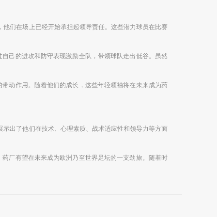
，他们在场上已经开始承担起领导责任。这些潜力球员在比赛
过自己的进攻和防守表现激励全队，带领球队走出低谷。虽然
的带动作用。随着他们的成长，这些年轻领袖将在未来成为药
展示出了他们在技术、心理素质、战术适应性和领导力等方面
，药厂有望在未来成为欧洲乃至世界足坛的一支劲旅。随着时