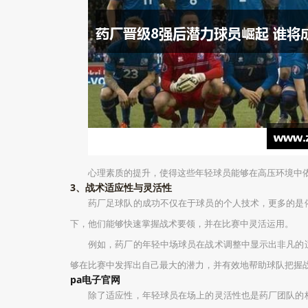
心理素质的提升，使得这些年轻球员能够在高压环境中
3、战术适应性与灵活性
药厂足球队的成功不仅在于球员的个人技术，更多的是
下，他们能够快速掌握战术要领，并在比赛中灵活运用。
例如，药厂的年轻中场球员在战术调整中显示出非凡的
够在比赛中发挥出自己最大的潜力，并有效地帮助球队把握
pa电子官网
除了适应性，年轻球员在场上的灵活性也是药厂团队的