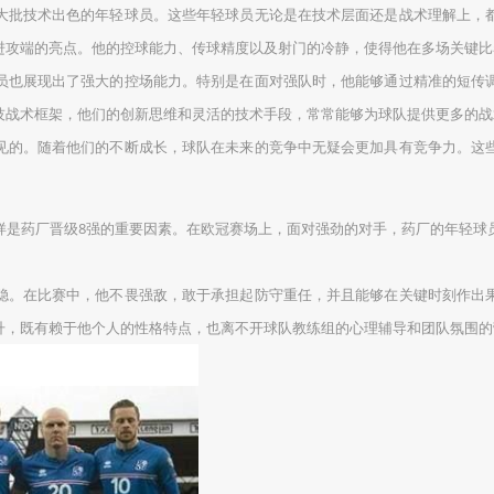
大批技术出色的年轻球员。这些年轻球员无论是在技术层面还是战术理解上，
进攻端的亮点。他的控球能力、传球精度以及射门的冷静，使得他在多场关键比
员也展现出了强大的控场能力。特别是在面对强队时，他能够通过精准的短传
技战术框架，他们的创新思维和灵活的技术手段，常常能够为球队提供更多的战
见的。随着他们的不断成长，球队在未来的竞争中无疑会更加具有竞争力。这
样是药厂晋级8强的重要因素。在欧冠赛场上，面对强劲的对手，药厂的年轻球
稳。在比赛中，他不畏强敌，敢于承担起防守重任，并且能够在关键时刻作出
升，既有赖于他个人的性格特点，也离不开球队教练组的心理辅导和团队氛围的