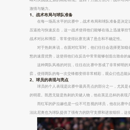
激情与魅力。
1、战术布局与球队准备
在每一场高水平的比赛中，战术布局和球队准备是决定
压逼抢与快速反击，这一战术使得他们能够在场上迅速掌控
战术对比和博弈，常常使得比赛充满了悬念和不确定性。
对于热刺来说，在面对红军时，他们往往会选择更加稳
慜的速度优势，这使得他们在反击中常常能够创造出致命的
这种两队风格的对抗，往往在比赛中形成了非常鲜明的
弈，使得两队的每一次交锋都变得非常精彩，观众们也总能
2、球员的表现与亮点
球员的个人表现是比赛中最具亮点的部分之一，尤其是
的明星。凯恩无疑是热刺的关键人物，他在英足总杯的表现
而红军的萨拉赫也是一位不可忽视的球员，他在比赛中
法比尼奥也为球队提供了强有力的防守支撑和进攻组织，这