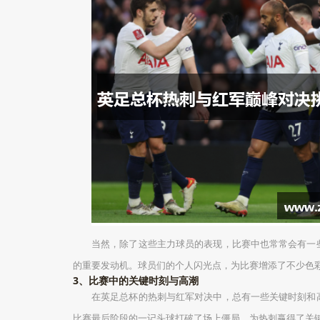
当然，除了这些主力球员的表现，比赛中也常常会有一
的重要发动机。球员们的个人闪光点，为比赛增添了不少色
3、比赛中的关键时刻与高潮
在英足总杯的热刺与红军对决中，总有一些关键时刻和
比赛最后阶段的一记头球打破了场上僵局，为热刺赢得了关