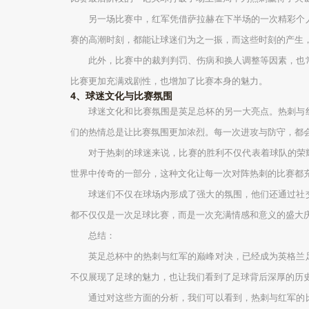
另一场比赛中，红军凭借萨拉赫在下半场的一次精彩个
赛的高潮时刻，都能让球迷们为之一振，而这些时刻的产生
此外，比赛中的裁判判罚、伤病和换人调整等因素，也
比赛更加充满戏剧性，也增加了比赛本身的魅力。
4、球迷文化与比赛氛围
球迷文化和比赛氛围是英足总杯的另一大亮点。热刺与
们的热情总是让比赛氛围更加浓烈。每一次进攻与防守，都
对于热刺的球迷来说，比赛的胜利不仅代表着球队的荣
世界中传奇的一部分，这种文化让每一次对阵热刺的比赛都
球迷们不仅在球场内形成了强大的氛围，他们还通过社
都不仅仅是一次足球比赛，而是一次充满情感和意义的盛大
总结：
英足总杯中的热刺与红军的巅峰对决，已经成为英格兰
不仅展现了足球的魅力，也让我们看到了足球背后深厚的历
通过对这些方面的分析，我们可以看到，热刺与红军的