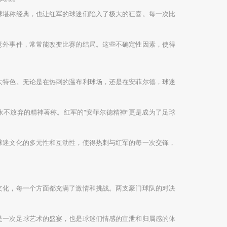
球堪称经典，也让红军的球迷们陷入了极大的狂喜。每一次比
意外事件，常常能改变比赛的结局。这些不确定性因素，使得
大特色。无论是在热刺的温布利球场，还是在安菲尔德，球迷
不放弃的精神著称。红军的“安菲尔德精神”更是成为了足球
球迷文化的多元性和互动性，使得热刺与红军的每一次交锋，
文化，每一个方面都充满了激情和挑战。两支豪门球队的对决
是一次足球艺术的盛宴，也是球迷们情感的宣泄和归属感的体