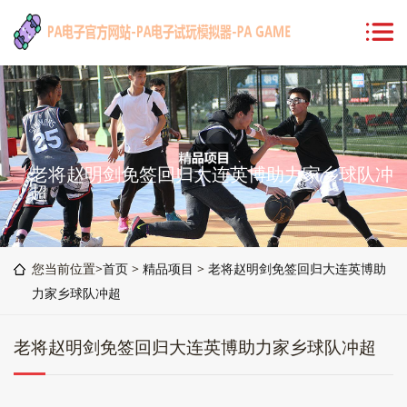
老将赵明剑免签回归大连英博助力家乡球队冲
超
您当前位置>
首页
>
精品项目
>
老将赵明剑免签回归大连英博助
力家乡球队冲超
老将赵明剑免签回归大连英博助力家乡球队冲超