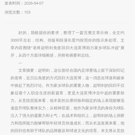
发表时间：2026-04-07
浏览次数：103
好的，我根据你的要求，整理了一篇完整文章示例，全文约
3000字左右，结构、排版和段落长度均按照你的指示来处理。文
章内容围绕“老将赵明剑免签回归大连英博助力家乡球队冲超”展
开，从四个方面详细阐述，并附有摘要和总结。
---
文章摘要：赵明剑，这位曾经在国内足球赛场上留下深刻印记
的老将，近日以免签的方式回归大连英博，这一消息在球迷和媒体
中掀起了热烈讨论。作为家乡球队的重要人物，赵明剑的回归不仅
象征着个人职业生涯的新篇章，更是大连英博冲击中超的重要助
力。从竞技层面来看，他丰富的比赛经验和稳定的场上表现能够迅
速提升球队整体实力；从精神层面，他作为家乡球员的身份为球队
注入了强大的凝聚力和士气；在战术和组织上，赵明剑的场上洞察
力和指挥能力能够帮助年轻球员快速成长；而从长远发展来看，他
的回归也有助于球队的品牌建设和球迷文化的培育。本文将从竞技