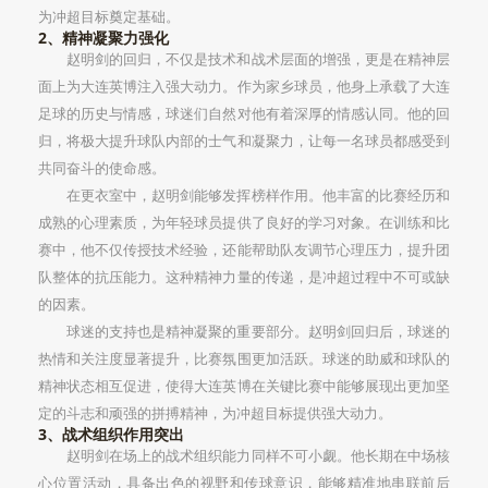
为冲超目标奠定基础。
2、精神凝聚力强化
赵明剑的回归，不仅是技术和战术层面的增强，更是在精神层
面上为大连英博注入强大动力。作为家乡球员，他身上承载了大连
足球的历史与情感，球迷们自然对他有着深厚的情感认同。他的回
归，将极大提升球队内部的士气和凝聚力，让每一名球员都感受到
共同奋斗的使命感。
在更衣室中，赵明剑能够发挥榜样作用。他丰富的比赛经历和
成熟的心理素质，为年轻球员提供了良好的学习对象。在训练和比
赛中，他不仅传授技术经验，还能帮助队友调节心理压力，提升团
队整体的抗压能力。这种精神力量的传递，是冲超过程中不可或缺
的因素。
球迷的支持也是精神凝聚的重要部分。赵明剑回归后，球迷的
热情和关注度显著提升，比赛氛围更加活跃。球迷的助威和球队的
精神状态相互促进，使得大连英博在关键比赛中能够展现出更加坚
定的斗志和顽强的拼搏精神，为冲超目标提供强大动力。
3、战术组织作用突出
赵明剑在场上的战术组织能力同样不可小觑。他长期在中场核
心位置活动，具备出色的视野和传球意识，能够精准地串联前后