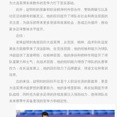
为大连英博未来数年的竞争力打下坚实基础。
此外，赵明剑的形象和职业精神对外部合作、赞助商吸引以及
社区活动都有积极意义。他的回归提升了球队在社会和商业层面的
关注度，为俱乐部带来更多资源和发展机会，形成正向循环，推动
家乡足球整体水平提升。
总结：
老将赵明剑免签回归大连英博，从竞技、精神、战术到长远发
展各方面都带来了深远影响。在竞技层面，他的经验和能力为球队
冲超提供了直接帮助；在精神层面，他的身份和榜样作用提升了球
队凝聚力和士气；在战术层面，他的组织能力增强了球队的比赛掌
控力；在长远发展上，他的回归助力了品牌建设、球迷文化和青训
培养。
总的来说，赵明剑的回归不仅是个人职业生涯的新篇章，更是
大连英博冲超梦想的重要助力。他的多维度影响，将在短期提升球
队战绩，同时也为家乡足球的持续发展注入强劲动力，使得球队在
未来赛季中具备更强的竞争力和稳定性。