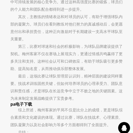
中可持续发展的核心竞争力。通过这种高强度比赛的锻炼，球员们
的个人能力和团队配合都得到进一步提升。
其次，主教练的情绪表达和对球员的认可，有助于增强球队内
部的凝聚力。球员们在看到教练对他们努力的真诚感动后，会更愿
意付出和承担责任，这种正向激励对于长期建设一支高水平球队至
关重要。
第三，比赛对球迷和社会的积极影响，为球队品牌建设提供了
契机。梅州客家不仅在赛场上展现实力，更通过情感共鸣赢得了更
多关注和支持。这种社会认可和口碑效应，有助于球队吸引更多赞
助、提高知名度，从而推动俱乐部整体发展。
最后，这场比赛让球队管理层认识到，精神层面的建设同样重
要。技战术训练固然关键，但如何培养球员的心理承受力、团队意
识和责任感，才是球队在长远竞争中立于不败之地的关键因素。这
为未来制定发展战略提供了宝贵参考。
pa电子下载
综上所述，梅州客家的平局不仅是比分上的成绩，更是球队综
合素质和文化建设的体现。通过比赛，球队在技战术、心理素质、
团队凝聚力以及社会影响力等多个方面都得到了全面提升。
总结：