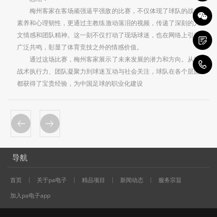
梅州客家在客场顽强逼平强敌的比赛，不仅体现了球队的战术
素养和心理韧性，更通过主教练激动落泪的视频，传递了深刻的人
文情感和团队精神。这一刻不仅打动了现场球迷，也在网络上引发
广泛共鸣，彰显了体育竞技之外的情感价值。
通过这场比赛，梅州客家展示了未来发展的潜力和方向。从技
1
战术执行力、团队凝聚力到球迷互动与社会关注，球队在各个层面
都获得了宝贵经验，为中国足球的职业化建设
导航
首页
关于pa电子
精品项目
新闻动态
服务宗旨
加入pa电子app