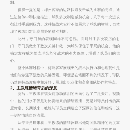
制。
值得一提的是，梅州客家的边路快速反击成为比赛的亮点。通
过边路传中和快速推进，球队多次制造威胁机会，几乎每一次进攻
都让对手感到压力。这种技战术安排不仅展示了球队的智慧，也体
现了教练组对比赛局势的精准判断。
此外，守门员的表现同样不可忽视。面对对手多次凌厉的射
门，守门员做出了数次关键扑救，为球队保住了平局的机会。他的
稳定发挥成为整支球队坚守战术的有力保障，增强了队员们的信
心。
整个比赛过程中，梅州客家展现出的战术执行力和心理韧性是
他们能够逼平强敌的关键因素。即便是在场面不利的情况下，球队
仍然保持高度集中和冷静，展现出职业化和高度团队协作的特点。
2、主教练情绪背后的深意
赛后，主教练在镜头前激动落泪的画面引起了广泛关注。视频
中，他的泪水不仅是对比赛结果的情绪宣泄，更是对球员付出的高
度肯定。长期以来，教练与球员之间建立了深厚的信任和感情，这
一刻的情绪自然流露。
从专业角度来看，主教练的情绪反映出他对团队精神的高度重
视。他深知，球队在面对强敌时能够顶住压力，并最终获得平局，