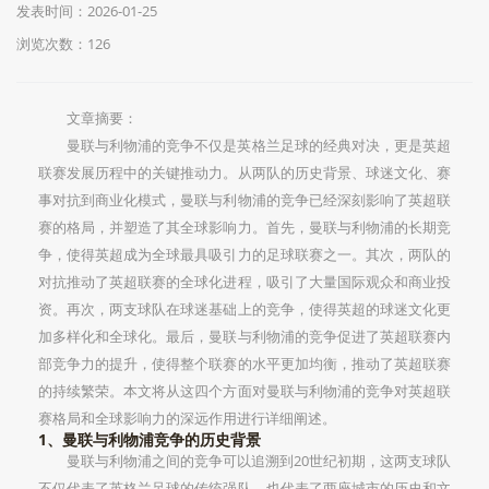
发表时间：2026-01-25
浏览次数：126
文章摘要：
曼联与利物浦的竞争不仅是英格兰足球的经典对决，更是英超
联赛发展历程中的关键推动力。从两队的历史背景、球迷文化、赛
事对抗到商业化模式，曼联与利物浦的竞争已经深刻影响了英超联
赛的格局，并塑造了其全球影响力。首先，曼联与利物浦的长期竞
争，使得英超成为全球最具吸引力的足球联赛之一。其次，两队的
对抗推动了英超联赛的全球化进程，吸引了大量国际观众和商业投
资。再次，两支球队在球迷基础上的竞争，使得英超的球迷文化更
加多样化和全球化。最后，曼联与利物浦的竞争促进了英超联赛内
部竞争力的提升，使得整个联赛的水平更加均衡，推动了英超联赛
的持续繁荣。本文将从这四个方面对曼联与利物浦的竞争对英超联
赛格局和全球影响力的深远作用进行详细阐述。
1、曼联与利物浦竞争的历史背景
曼联与利物浦之间的竞争可以追溯到20世纪初期，这两支球队
不仅代表了英格兰足球的传统强队，也代表了两座城市的历史和文