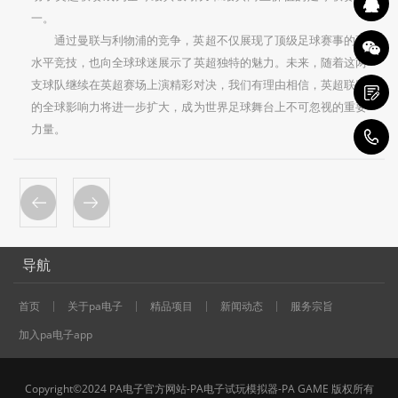
一。
通过曼联与利物浦的竞争，英超不仅展现了顶级足球赛事的高
水平竞技，也向全球球迷展示了英超独特的魅力。未来，随着这两
支球队继续在英超赛场上演精彩对决，我们有理由相信，英超联赛
的全球影响力将进一步扩大，成为世界足球舞台上不可忽视的重要
力量。
1
导航
首页
关于pa电子
精品项目
新闻动态
服务宗旨
加入pa电子app
Copyright©2024 PA电子官方网站-PA电子试玩模拟器-PA GAME 版权所有