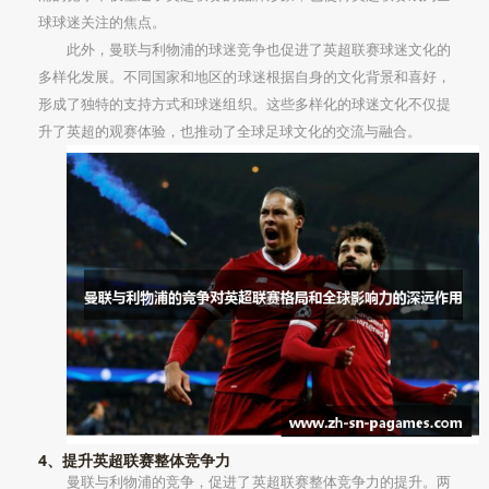
球球迷关注的焦点。
此外，曼联与利物浦的球迷竞争也促进了英超联赛球迷文化的
多样化发展。不同国家和地区的球迷根据自身的文化背景和喜好，
形成了独特的支持方式和球迷组织。这些多样化的球迷文化不仅提
升了英超的观赛体验，也推动了全球足球文化的交流与融合。
4、提升英超联赛整体竞争力
曼联与利物浦的竞争，促进了英超联赛整体竞争力的提升。两