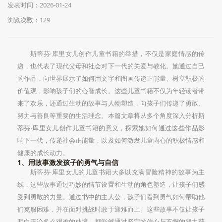
发表时间：2026-01-24
浏览次数：129
斯蒂芬·库里女儿创作儿童书籍的举措，不仅是家庭情感的传
递，也代表了现代父母和社会对下一代的关爱与教化。她通过自己
的作品，向世界展示了如何用文字和图画传递正能量、树立积极的
价值观，影响孩子们的心智成长。这些儿童书籍不仅为年轻读者带
来了欢乐，还通过生动的故事与人物塑造，向孩子们传递了勇敢、
努力与善良等重要的生活理念。本篇文章将从多个角度深入分析斯
蒂芬·库里女儿创作儿童书籍的意义，探索她如何通过这些作品影
响下一代，传递社会正能量，以及如何激发儿童内心的积极情感和
健康的成长动力。
1、用故事激发孩子的勇气与自信
斯蒂芬·库里女儿的儿童书籍大多以充满冒险精神的故事为主
线，这些故事通过巧妙的情节设置和生动的角色塑造，让孩子们感
受到勇敢的力量。通过书中的主人公，孩子们看到勇气如何帮助他
们克服困难，并在面对挑战时敢于迎难而上。这些故事不仅让孩子
明白无论多么艰难的处境，都能够通过坚定的信心与不懈的努力获