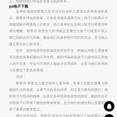
人，也帮助他们学会欣赏多元化的世界。
pa电子下载
这种价值观的塑造尤其对当今社会的儿童成长具有深远的意
义。随着全球化的发展，社会变得越来越多元化，孩子们如果从小
就能理解并尊重他人的差异，他们未来的社交和人际交往将更加和
谐与顺畅。斯蒂芬·库里女儿的书籍正是通过让孩子们感受不同人
物之间的合作与共融，教会他们在多样性中找到共同点，并与他人
建立更好的人际关系。
此外，这种包容性的价值观在性别平等、种族认同和心理健康
等方面也有着积极的引导作用。她的书籍鼓励孩子们接纳自己和他
人的不完美，学会与不同的人相处并共同成长，从而为他们未来的
人生奠定了坚实的基础。
总结：
斯蒂芬·库里女儿通过创作儿童书籍，传递了无数正能量与积
极的生活价值观。从勇气与自信的培养，到正直与善良的践行，再
到努力与坚持的精神，以及对多样性和包容性的推崇，她的作品不
仅给孩子们带来了愉悦的阅读体验，也为他们的成长和心灵塑造提
供了重要的教育意义。
通过这些作品，斯蒂芬·库里女儿向世界展示了如何通过儿童