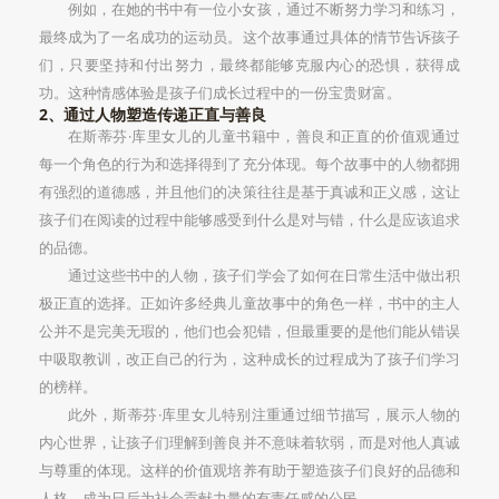
例如，在她的书中有一位小女孩，通过不断努力学习和练习，
最终成为了一名成功的运动员。这个故事通过具体的情节告诉孩子
们，只要坚持和付出努力，最终都能够克服内心的恐惧，获得成
功。这种情感体验是孩子们成长过程中的一份宝贵财富。
2、通过人物塑造传递正直与善良
在斯蒂芬·库里女儿的儿童书籍中，善良和正直的价值观通过
每一个角色的行为和选择得到了充分体现。每个故事中的人物都拥
有强烈的道德感，并且他们的决策往往是基于真诚和正义感，这让
孩子们在阅读的过程中能够感受到什么是对与错，什么是应该追求
的品德。
通过这些书中的人物，孩子们学会了如何在日常生活中做出积
极正直的选择。正如许多经典儿童故事中的角色一样，书中的主人
公并不是完美无瑕的，他们也会犯错，但最重要的是他们能从错误
中吸取教训，改正自己的行为，这种成长的过程成为了孩子们学习
的榜样。
此外，斯蒂芬·库里女儿特别注重通过细节描写，展示人物的
内心世界，让孩子们理解到善良并不意味着软弱，而是对他人真诚
与尊重的体现。这样的价值观培养有助于塑造孩子们良好的品德和
人格，成为日后为社会贡献力量的有责任感的公民。