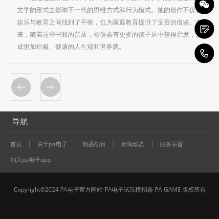
文学的形式去影响下一代的思维方式和行为模式。她的创作不仅在
娱乐与教育之间找到了平衡，也为家庭教育提供了宝贵的借鉴。未
来，随着这些书籍的普及，相信会有更多的孩子从中获得启发，形
成更加积极、健康的人生观和世界观。
1
导航
首页
关于pa电子
精品项目
新闻动态
服务宗旨
加入pa电子app
Copyright©2024 PA电子官方网站-PA电子试玩模拟器-PA GAME 版权所有
XML地图