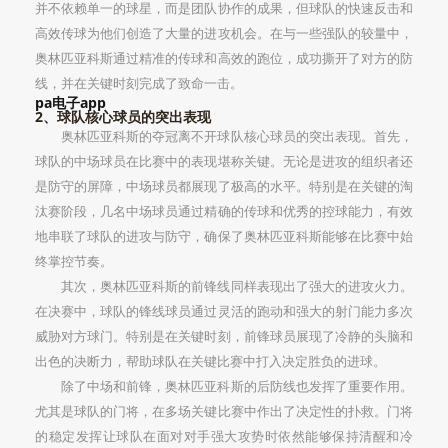
并不依赖单一的球星，而是团队协作的成果，但球队的快速反击和
高效传球为他们创造了大量的进攻机会。在与一些强队的较量中，
奥林匹亚科斯通过精准的传球和高效的跑位，成功撕开了对方的防
线，并在关键时刻完成了致命一击。
pa电子app
2、球队核心球员的突出表现
奥林匹亚科斯的夺冠离不开球队核心球员的突出表现。首先，
球队的中场球员在比赛中的表现堪称关键。无论是进攻的组织者还
是防守的屏障，中场球员都展现了极高的水平。特别是在关键的淘
汰赛阶段，几名中场球员通过精确的传球和优秀的控球能力，有效
地串联了球队的进攻与防守，确保了奥林匹亚科斯能够在比赛中始
终掌控节奏。
其次，奥林匹亚科斯的前锋线同样表现出了强大的进攻火力。
在决赛中，球队的锋线球员通过灵活的跑动和强大的射门能力多次
威胁对方球门。特别是在关键时刻，前锋球员展现了冷静的头脑和
出色的决断力，帮助球队在关键比赛中打入决定胜负的进球。
除了中场和前锋，奥林匹亚科斯的后防线也发挥了重要作用。
尤其是球队的门将，在多场关键比赛中作出了决定性的扑救。门将
的稳定发挥让球队在面对对手强大攻势时依然能够保持清醒和冷