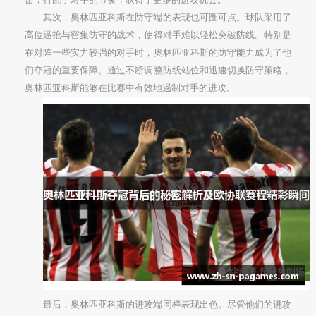
其次，奥林匹亚科斯在防守端的表现也可圈可点。球队采用了
高位逼抢与密集防守的战术，使得对手难以轻松突破防线。特别是
在对阵一些实力较强的对手时，奥林匹亚科斯的防守能力成为了他
们夺冠的重要保障。通过不断调整防线站位和迅速切换防守策略，
奥林匹亚科斯能够在比赛中有效地遏制对手的进攻。
最后，奥林匹亚科斯的进攻端同样表现出色。尽管他们的进攻