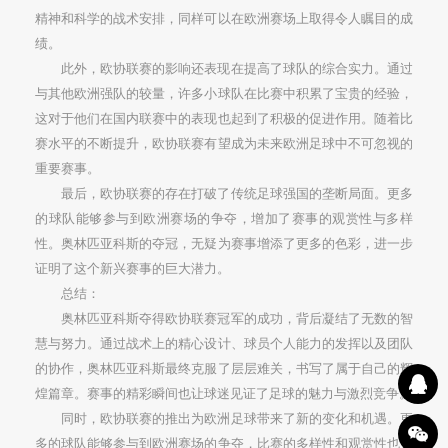
精神和科学的战术安排，同样可以在欧洲赛场上取得令人瞩目的成
绩。
此外，欧协联赛的影响还表现在提高了球队的综合实力。通过
与其他欧洲强队的较量，许多小球队在比赛中积累了宝贵的经验，
这对于他们在国内联赛中的表现也起到了积极的促进作用。随着比
赛水平的不断提升，欧协联赛有望成为未来欧洲足球中不可忽视的
重要赛事。
最后，欧协联赛的存在打破了传统足球强国的垄断局面。更多
的球队能够参与到欧洲赛场的争夺，增加了赛事的观赏性与多样
性。奥林匹亚科斯的夺冠，无疑为赛事增添了更多的色彩，进一步
证明了这个新兴赛事的巨大潜力。
总结：
奥林匹亚科斯夺得欧协联赛冠军的成功，背后凝结了无数的智
慧与努力。通过战术上的精心设计、球员个人能力的发挥以及团队
的协作，奥林匹亚科斯最终克服了层层难关，书写了属于自己的辉
煌篇章。赛事的精彩瞬间也让球迷见证了足球的魅力与激烈竞争。
同时，欧协联赛的推出为欧洲足球带来了新的变化和机遇。更
多的球队能够参与到欧洲赛场的争夺，比赛的多样性和观赏性也大