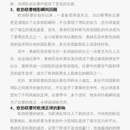
静，为球队在比赛中提供了坚实的后盾。
3、欧协联赛精彩瞬间回顾
欧协联赛自创办以来，一直备受球迷关注。2023赛季的比赛
更是涌现出了众多精彩瞬间，不仅展现了球队的实力，也为球迷提
供了难忘的视觉盛宴。首先，奥林匹亚科斯与其他强队的对决成为
了赛季的亮点之一。在小组赛和淘汰赛阶段，奥林匹亚科斯凭借精
准的战术和出色的团队配合，多次在强敌面前上演逆转好戏。
其中，奥林匹亚科斯与另一支劲旅的四分之一决赛尤为引人注
目。在这场比赛中，奥林匹亚科斯在落后情况下通过顽强拼搏追平
比分，最终凭借一记精彩的远射取得领先。比赛中的紧张气氛和球
员的超常发挥，成为了欧协联赛史上最难忘的瞬间之一。
此外，欧协联赛的其他比赛也同样令人难忘。来自不同国家的
球队之间展开的激烈对抗，不仅提升了赛事的竞争性，也让球迷享
受到了不同风格的足球。在赛季中，多个逆转、绝杀和扑救瞬间成
为了比赛的焦点，令球迷回味无穷。
4、欧协联赛对欧洲足球的影响
欧协联赛的诞生，为欧洲足球注入了新的活力。与传统的欧冠
联赛相比，欧协联赛为更多的中小型球队提供了展示实力的平台。
奥林匹亚科斯的成功，证明了即使不是传统豪门，凭借顽强的拼搏