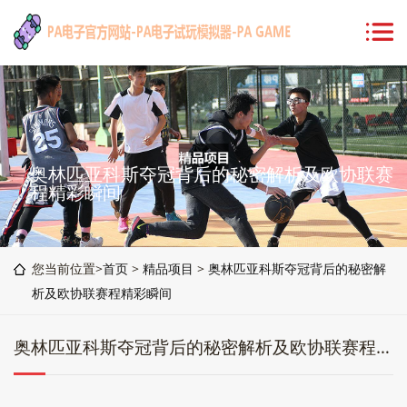
奥林匹亚科斯夺冠背后的秘密解析及欧协联赛
程精彩瞬间
您当前位置>
首页
>
精品项目
>
奥林匹亚科斯夺冠背后的秘密解
析及欧协联赛程精彩瞬间
奥林匹亚科斯夺冠背后的秘密解析及欧协联赛程精彩瞬间