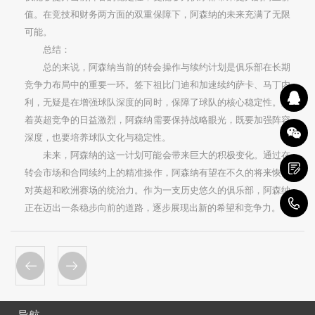
值。在竞技和财务两方面的双重保障下，阿森纳的未来充满了无限
可能。
总结：
总的来说，阿森纳当前的转会操作与续约计划是俱乐部在长期
竞争力布局中的重要一环。签下祖比门迪和加速续约萨卡、马丁内
利，无疑是在增强球队深度的同时，保障了球队的核心稳定性。随
着英超竞争的日益激烈，阿森纳需要保持战略眼光，既要加强阵容
深度，也要培养球队文化与稳定性。
未来，阿森纳的这一计划可能会带来巨大的积极变化。通过在
转会市场和合同续约上的精准操作，阿森纳有望在不久的将来恢复
对英超和欧洲赛场的统治力。作为一支历史悠久的俱乐部，阿森纳
1
正在迈出一条稳步向前的道路，逐步展现出新的希望和竞争力。
导航