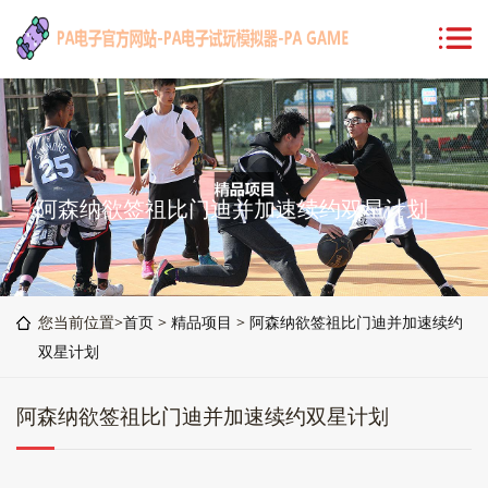
阿森纳欲签祖比门迪并加速续约双星计划
您当前位置>
首页
>
精品项目
>
阿森纳欲签祖比门迪并加速续约
双星计划
阿森纳欲签祖比门迪并加速续约双星计划