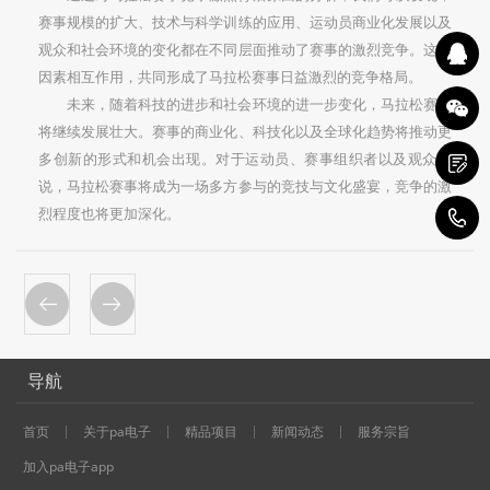
赛事规模的扩大、技术与科学训练的应用、运动员商业化发展以及
观众和社会环境的变化都在不同层面推动了赛事的激烈竞争。这些
因素相互作用，共同形成了马拉松赛事日益激烈的竞争格局。
未来，随着科技的进步和社会环境的进一步变化，马拉松赛事
将继续发展壮大。赛事的商业化、科技化以及全球化趋势将推动更
多创新的形式和机会出现。对于运动员、赛事组织者以及观众来
说，马拉松赛事将成为一场多方参与的竞技与文化盛宴，竞争的激
烈程度也将更加深化。
1
导航
首页
关于pa电子
精品项目
新闻动态
服务宗旨
加入pa电子app