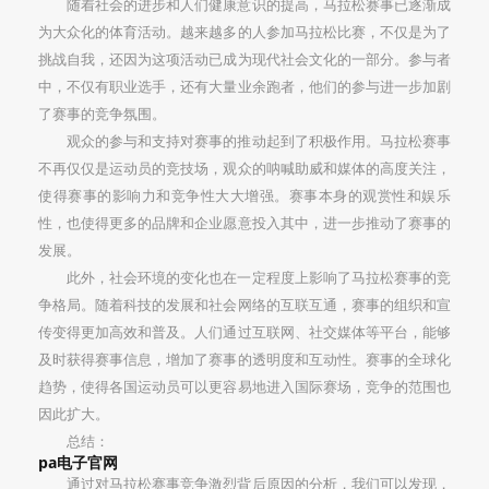
随着社会的进步和人们健康意识的提高，马拉松赛事已逐渐成
为大众化的体育活动。越来越多的人参加马拉松比赛，不仅是为了
挑战自我，还因为这项活动已成为现代社会文化的一部分。参与者
中，不仅有职业选手，还有大量业余跑者，他们的参与进一步加剧
了赛事的竞争氛围。
观众的参与和支持对赛事的推动起到了积极作用。马拉松赛事
不再仅仅是运动员的竞技场，观众的呐喊助威和媒体的高度关注，
使得赛事的影响力和竞争性大大增强。赛事本身的观赏性和娱乐
性，也使得更多的品牌和企业愿意投入其中，进一步推动了赛事的
发展。
此外，社会环境的变化也在一定程度上影响了马拉松赛事的竞
争格局。随着科技的发展和社会网络的互联互通，赛事的组织和宣
传变得更加高效和普及。人们通过互联网、社交媒体等平台，能够
及时获得赛事信息，增加了赛事的透明度和互动性。赛事的全球化
趋势，使得各国运动员可以更容易地进入国际赛场，竞争的范围也
因此扩大。
总结：
pa电子官网
通过对马拉松赛事竞争激烈背后原因的分析，我们可以发现，