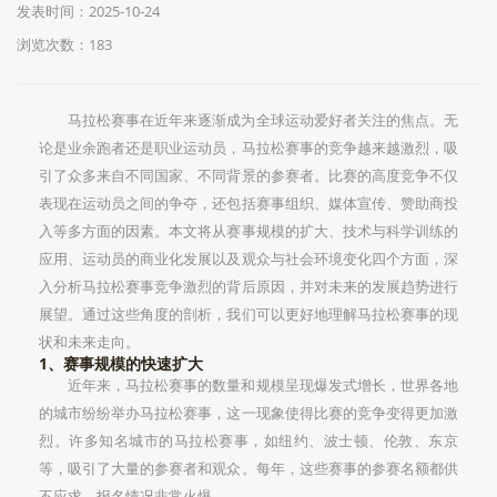
发表时间：2025-10-24
浏览次数：183
马拉松赛事在近年来逐渐成为全球运动爱好者关注的焦点。无
论是业余跑者还是职业运动员，马拉松赛事的竞争越来越激烈，吸
引了众多来自不同国家、不同背景的参赛者。比赛的高度竞争不仅
表现在运动员之间的争夺，还包括赛事组织、媒体宣传、赞助商投
入等多方面的因素。本文将从赛事规模的扩大、技术与科学训练的
应用、运动员的商业化发展以及观众与社会环境变化四个方面，深
入分析马拉松赛事竞争激烈的背后原因，并对未来的发展趋势进行
展望。通过这些角度的剖析，我们可以更好地理解马拉松赛事的现
状和未来走向。
1、赛事规模的快速扩大
近年来，马拉松赛事的数量和规模呈现爆发式增长，世界各地
的城市纷纷举办马拉松赛事，这一现象使得比赛的竞争变得更加激
烈。许多知名城市的马拉松赛事，如纽约、波士顿、伦敦、东京
等，吸引了大量的参赛者和观众。每年，这些赛事的参赛名额都供
不应求，报名情况非常火爆。