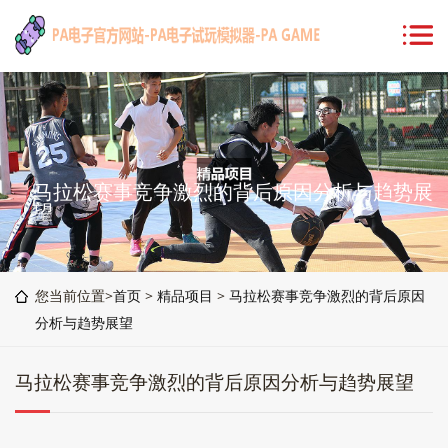
马拉松赛事竞争激烈的背后原因分析与趋势展
望
您当前位置>
首页
>
精品项目
>
马拉松赛事竞争激烈的背后原因
分析与趋势展望
马拉松赛事竞争激烈的背后原因分析与趋势展望