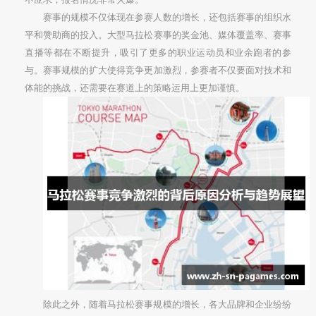
赛事的规模不仅体现在参赛人数的增长，还包括赛事的组织水
平和赞助商的投入。大型马拉松赛事的奖金池、媒体覆盖率、赛事
直播等都在不断提升，吸引了更多的职业运动员和业余跑者的参
与。赛事规模的扩大使得竞争更加激烈，参赛者不仅要面对技术和
体能的挑战，还需要在赛道上的策略运用上更加谨慎。
除此之外，随着马拉松赛事规模的增长，各大品牌和企业纷纷