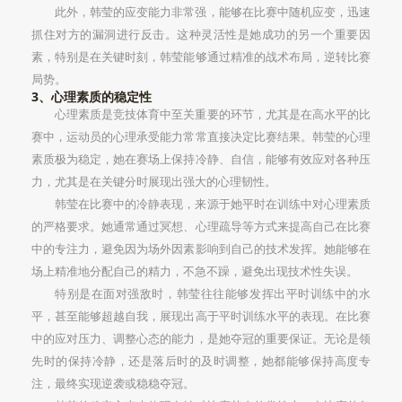
此外，韩莹的应变能力非常强，能够在比赛中随机应变，迅速
抓住对方的漏洞进行反击。这种灵活性是她成功的另一个重要因
素，特别是在关键时刻，韩莹能够通过精准的战术布局，逆转比赛
局势。
3、心理素质的稳定性
心理素质是竞技体育中至关重要的环节，尤其是在高水平的比
赛中，运动员的心理承受能力常常直接决定比赛结果。韩莹的心理
素质极为稳定，她在赛场上保持冷静、自信，能够有效应对各种压
力，尤其是在关键分时展现出强大的心理韧性。
韩莹在比赛中的冷静表现，来源于她平时在训练中对心理素质
的严格要求。她通常通过冥想、心理疏导等方式来提高自己在比赛
中的专注力，避免因为场外因素影响到自己的技术发挥。她能够在
场上精准地分配自己的精力，不急不躁，避免出现技术性失误。
特别是在面对强敌时，韩莹往往能够发挥出平时训练中的水
平，甚至能够超越自我，展现出高于平时训练水平的表现。在比赛
中的应对压力、调整心态的能力，是她夺冠的重要保证。无论是领
先时的保持冷静，还是落后时的及时调整，她都能够保持高度专
注，最终实现逆袭或稳稳夺冠。