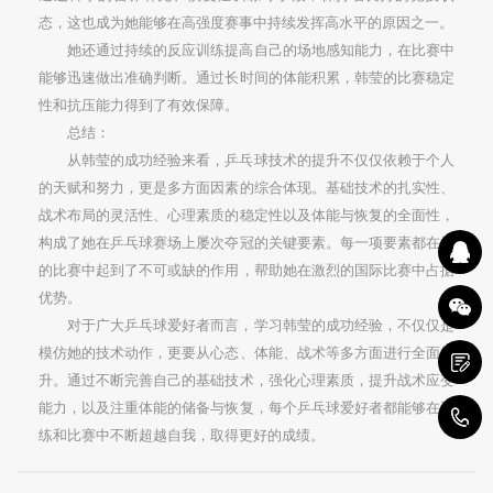
态，这也成为她能够在高强度赛事中持续发挥高水平的原因之一。
她还通过持续的反应训练提高自己的场地感知能力，在比赛中
能够迅速做出准确判断。通过长时间的体能积累，韩莹的比赛稳定
性和抗压能力得到了有效保障。
总结：
从韩莹的成功经验来看，乒乓球技术的提升不仅仅依赖于个人
的天赋和努力，更是多方面因素的综合体现。基础技术的扎实性、
战术布局的灵活性、心理素质的稳定性以及体能与恢复的全面性，
构成了她在乒乓球赛场上屡次夺冠的关键要素。每一项要素都在她
的比赛中起到了不可或缺的作用，帮助她在激烈的国际比赛中占据
优势。
对于广大乒乓球爱好者而言，学习韩莹的成功经验，不仅仅是
模仿她的技术动作，更要从心态、体能、战术等多方面进行全面提
升。通过不断完善自己的基础技术，强化心理素质，提升战术应变
能力，以及注重体能的储备与恢复，每个乒乓球爱好者都能够在训
1
练和比赛中不断超越自我，取得更好的成绩。