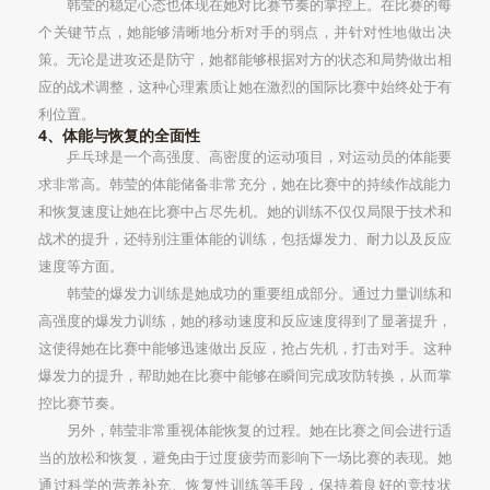
韩莹的稳定心态也体现在她对比赛节奏的掌控上。在比赛的每
个关键节点，她能够清晰地分析对手的弱点，并针对性地做出决
策。无论是进攻还是防守，她都能够根据对方的状态和局势做出相
应的战术调整，这种心理素质让她在激烈的国际比赛中始终处于有
利位置。
4、体能与恢复的全面性
乒乓球是一个高强度、高密度的运动项目，对运动员的体能要
求非常高。韩莹的体能储备非常充分，她在比赛中的持续作战能力
和恢复速度让她在比赛中占尽先机。她的训练不仅仅局限于技术和
战术的提升，还特别注重体能的训练，包括爆发力、耐力以及反应
速度等方面。
韩莹的爆发力训练是她成功的重要组成部分。通过力量训练和
高强度的爆发力训练，她的移动速度和反应速度得到了显著提升，
这使得她在比赛中能够迅速做出反应，抢占先机，打击对手。这种
爆发力的提升，帮助她在比赛中能够在瞬间完成攻防转换，从而掌
控比赛节奏。
另外，韩莹非常重视体能恢复的过程。她在比赛之间会进行适
当的放松和恢复，避免由于过度疲劳而影响下一场比赛的表现。她
通过科学的营养补充、恢复性训练等手段，保持着良好的竞技状