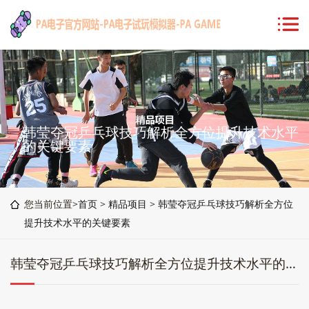
韩莹夺冠乒乓球技巧解析全方位提升技术水平
的关键要素
您当前位置>
首页
>
精品项目
>
韩莹夺冠乒乓球技巧解析全方位
提升技术水平的关键要素
韩莹夺冠乒乓球技巧解析全方位提升技术水平的关键要素