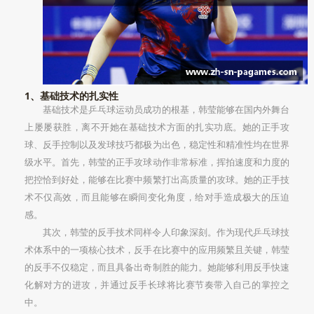
1、基础技术的扎实性
基础技术是乒乓球运动员成功的根基，韩莹能够在国内外舞台
上屡屡获胜，离不开她在基础技术方面的扎实功底。她的正手攻
球、反手控制以及发球技巧都极为出色，稳定性和精准性均在世界
级水平。首先，韩莹的正手攻球动作非常标准，挥拍速度和力度的
把控恰到好处，能够在比赛中频繁打出高质量的攻球。她的正手技
术不仅高效，而且能够在瞬间变化角度，给对手造成极大的压迫
感。
其次，韩莹的反手技术同样令人印象深刻。作为现代乒乓球技
术体系中的一项核心技术，反手在比赛中的应用频繁且关键，韩莹
的反手不仅稳定，而且具备出奇制胜的能力。她能够利用反手快速
化解对方的进攻，并通过反手长球将比赛节奏带入自己的掌控之
中。