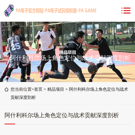
阿什利科尔场上角色定位与战术贡献深度剖析
您当前位置>
首页
>
精品项目
>
阿什利科尔场上角色定位与战术
贡献深度剖析
阿什利科尔场上角色定位与战术贡献深度剖析