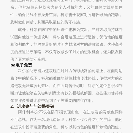
余。他的站位选择既考虑到个人对抗能力，又能确保防线的整体
性，确保防线不被拉开空间。科尔善于观察对方进攻球员的跑动，
及时做出判断，从而采取最佳的防守措施。
此外，科尔在防守中的压迫性也极为突出。当对方球员持球并
试图向他这一侧进攻时，科尔会迅速压上进行逼抢，凭借他的速度
和预判能力，能够在最短的时间内封堵对方的进攻线路。这种高强
度的压迫防守策略，不仅有效减少了对方的进攻机会，还为队友提
供了更大的防守空间。
pa电子免费
科尔的防守能力还表现在对对方传球线路的封堵上。在面对边
路传中的情况下，科尔能准确地站位封堵传球路线，使得对方的边
路进攻无法威胁到禁区。而在面对传中球时，科尔的定位意识和判
断力让他能够在关键时刻做出有效的拦截或解围。这些能力使得科
尔在许多关键比赛中起到了至关重要的防守作用。
2、进攻参与与边路突破
阿什利·科尔不仅在防守端表现出色，在进攻端的贡献也同样
不可忽视。作为一名现代边后卫，科尔不仅仅是防守的屏障，他还
在进攻中扮演着重要的角色。科尔以其出色的速度和敏锐的跑位，