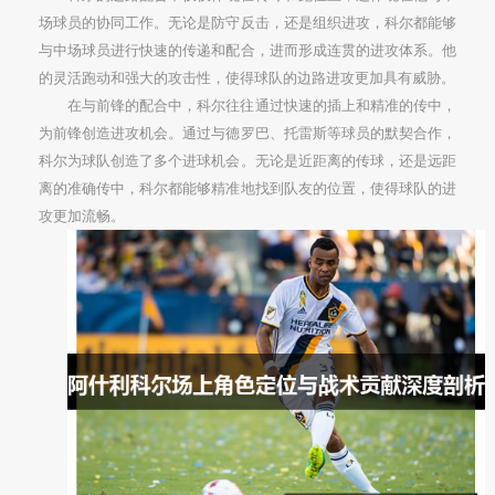
场球员的协同工作。无论是防守反击，还是组织进攻，科尔都能够
与中场球员进行快速的传递和配合，进而形成连贯的进攻体系。他
的灵活跑动和强大的攻击性，使得球队的边路进攻更加具有威胁。
在与前锋的配合中，科尔往往通过快速的插上和精准的传中，
为前锋创造进攻机会。通过与德罗巴、托雷斯等球员的默契合作，
科尔为球队创造了多个进球机会。无论是近距离的传球，还是远距
离的准确传中，科尔都能够精准地找到队友的位置，使得球队的进
攻更加流畅。