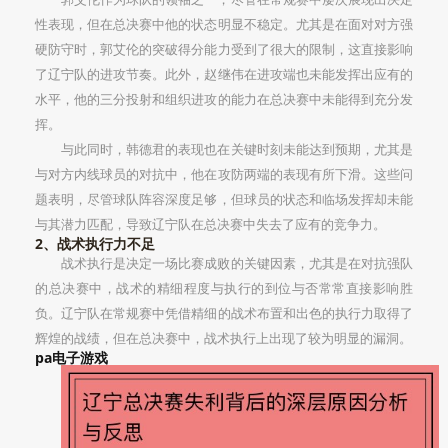
性表现，但在总决赛中他的状态明显不稳定。尤其是在面对对方强
硬防守时，郭艾伦的突破得分能力受到了很大的限制，这直接影响
了辽宁队的进攻节奏。此外，赵继伟在进攻端也未能发挥出应有的
水平，他的三分投射和组织进攻的能力在总决赛中未能得到充分发
挥。
与此同时，韩德君的表现也在关键时刻未能达到预期，尤其是
与对方内线球员的对抗中，他在攻防两端的表现有所下滑。这些问
题表明，尽管球队阵容深度足够，但球员的状态和临场发挥却未能
与其潜力匹配，导致辽宁队在总决赛中失去了应有的竞争力。
2、战术执行力不足
战术执行是决定一场比赛成败的关键因素，尤其是在对抗强队
的总决赛中，战术的精细程度与执行的到位与否常常直接影响胜
负。辽宁队在常规赛中凭借精细的战术布置和出色的执行力取得了
辉煌的战绩，但在总决赛中，战术执行上出现了较为明显的漏洞。
pa电子游戏