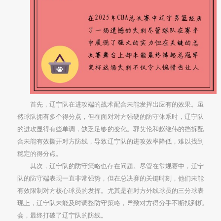
首先，辽宁队在进攻端的战术配合未能发挥出应有的效果。虽
然球队拥有多个得分点，但在面对对方强硬的防守体系时，辽宁队
的进攻显得有些单调，缺乏足够的变化。郭艾伦和赵继伟的挡拆配
合未能有效撕开对方防线，导致辽宁队的进攻效率降低，难以找到
稳定的得分点。
其次，辽宁队的防守策略也存在问题。尽管在常规赛中，辽宁
队的防守端表现一直非常强势，但在总决赛的关键时刻，他们未能
有效限制对方核心球员的发挥。尤其是在对方外线球员的三分球表
现上，辽宁队未能及时调整防守策略，导致对方得分手不断找到机
会，最终打破了辽宁队的防线。