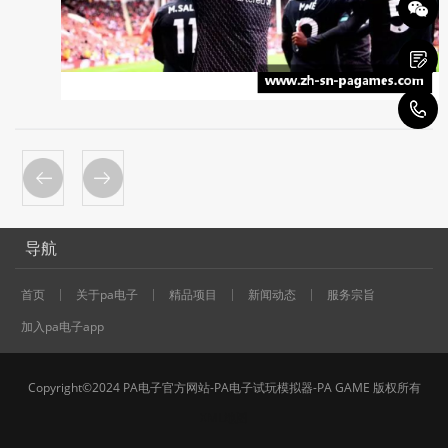
1
导航
首页
关于pa电子
精品项目
新闻动态
服务宗旨
加入pa电子app
Copyright©2024 PA电子官方网站-PA电子试玩模拟器-PA GAME 版权所有
XML地图