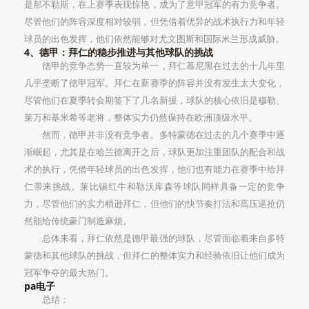
是那不勒斯，在上赛季表现惊艳，成为了意甲冠军的有力竞争者。
尽管他们的阵容深度相对较弱，但凭借着优异的战术执行力和年轻
球员的出色发挥，他们依然能够对尤文图斯和国际米兰形成威胁。
4、德甲：拜仁的稳步推进与其他球队的挑战
德甲的竞争态势一直较为单一，拜仁慕尼黑在过去的十几年里
几乎垄断了德甲冠军。拜仁在新赛季的阵容并没有发生太大变化，
尽管他们在夏季转会期签下了几名新援，球队的核心依旧是穆勒、
莱万和基米希等老将，整体实力仍然保持在欧洲顶级水平。
然而，德甲并非没有竞争者。多特蒙德在过去的几个赛季中逐
渐崛起，尤其是在哈兰德离开之后，球队更加注重团队的配合和战
术的执行，凭借年轻球员的出色发挥，他们也有能力在赛季中给拜
仁带来挑战。莱比锡红牛和勒沃库森等球队同样具备一定的竞争
力，尽管他们的实力稍逊拜仁，但他们的快节奏打法和高压逼抢仍
然能给传统豪门制造麻烦。
总体来看，拜仁依然是德甲最强的球队，尽管面临着来自多特
蒙德和其他球队的挑战，但拜仁的整体实力和经验依旧让他们成为
冠军争夺的最大热门。
pa电子
总结：