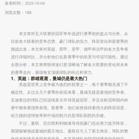
发表时间：2025-10-04
浏览次数：188
本文将对五大联赛的冠军争夺战进行赛季初的盘点与分析。从
目前各大联赛的竞争态势、豪门球队的实力、阵容变化和新赛季的
挑战出发，本文将对英超、西甲、意甲、德甲和法甲的各大竞争者
进行详细对比，并分析他们在新赛季中的前景与夺冠可能性。通过
全面分析，本文将帮助球迷们更清晰地了解各大联赛的变化和未来
的赛季走向，展现每支顶级球队的特点和潜力。
1、英超：群雄逐鹿，曼城仍是最大热门
英超是世界上竞争最为激烈的联赛之一，每个赛季都充满了不
确定性。从过去几个赛季的表现来看，曼城无疑是最强的竞争者。
瓜迪奥拉的球队已经连续多次夺得英超冠军，并且在欧冠和国内杯
赛中都有着强势表现。新赛季，他们依然保持着强大的阵容深度，
哈兰德的进球效率和中场控制力仍是球队制胜的关键。
不过，曼联、切尔西和利物浦等传统豪门也在努力提升阵容，
期望能够挑战曼城的霸主地位。曼联在引入了新主帅后，球队的整
体战术和球员表现有所提升，尤其是球队的防守端逐渐趋于稳定。