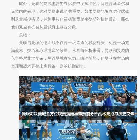
此外，曼联的防线也需要在比赛中发挥出色，特别是马奎尔和
瓦拉内的表现，这对曼联来说至关重要。如果曼联能够在防守端做
到尽量减少错误，并利用拉什福德和费尔南德斯的快速反击，那么
他们完全有机会从曼城身上带走分数。
总结：
曼联与曼城的德比战不仅是一场普通的联赛对决，更是一场充
满战术、技巧和心理博弈的较量。从赛前分析来看，曼联和曼城的
竞争格局非常复杂，尽管曼城在实力上略占优势，但曼联在主场的
表现和战术调整上也具备一定的抗衡能力。