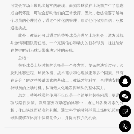
可能会在场上展现出超常的表现。而如果球员在上场前产生了焦虑
或自我怀疑，可能会影响他们的正常发挥。因此，教练需要了解每
个球员的心理特点，通过个性化的管理，帮助他们保持自信，积极
迎接挑战。
此外，教练还可以通过给替补球员合理的上场机会，激发其战
斗激情和团队责任感。一个充满信心和动力的替补球员，往往能够
在关键时刻为球队带来决定性的表现。
总结：
替补球员上场时机的选择是一个多方面、复杂的决策过程，涉
及到比赛进程、球员体能、战术需求和心理状态等多个因素。只有
在充分了解这些关键因素的基础上，教练才能科学、合理地安排替
补球员的上场时机，从而最大化地发挥球队的整体实力。
总之，替补球员的使用不仅仅是一个简单的替换问题，更是一
项战略性决策。教练需要在动态的比赛中，通过对各类因素的分
析，作出快速而精准的判断。通过科学的替补球员上场时机策略，
球队能够在比赛中保持竞争力，并提高获胜的机会。
1