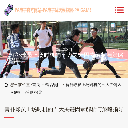
替补球员上场时机的五大关键因素解析与策略
指导
您当前位置>
首页
>
精品项目
>
替补球员上场时机的五大关键因
素解析与策略指导
替补球员上场时机的五大关键因素解析与策略指导