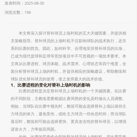
发表时间：2025-08-30
浏览次数：196
本文将深入探讨替补球员上场时机的五大关键因素，并提供相
关策略指导。替补球员的上场时机不仅影响球队的战术执行，还关
系到比赛的胜负。因此，如何科学、合理地安排替补球员的出场，
已成为现代篮球和足球等竞技项目中不可忽视的一项技术要求。本
文将从比赛进程、球员体能、战术需求、心理状态等四个维度，全
面分析替补球员上场的时机，并提供相应的策略建议，帮助教练和
球队优化替补球员的使用，使之发挥最大的战术价值。
1、比赛进程的变化对替补上场时机的影响
比赛的进程是决定替补球员上场时机的一个关键因素。在比赛
的不同阶段，主教练需要根据比赛局势的变化及时做出人员调整。
例如，当球队在比赛中领先时，教练可能会选择替补上场以保持主
力球员的体力，避免受伤，或给主力球员一些休息时间；而当球队
落后时，教练则可能会选择更快、更具攻击性的替补球员，以增强
进攻火力，力争扳回局面。
此外，比赛的节奏也会影响替补球员的上场时机。若比赛节奏