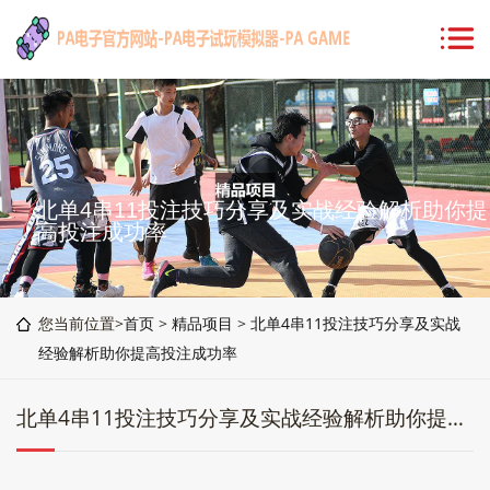
北单4串11投注技巧分享及实战经验解析助你提
高投注成功率
您当前位置>
首页
>
精品项目
>
北单4串11投注技巧分享及实战
经验解析助你提高投注成功率
北单4串11投注技巧分享及实战经验解析助你提高投注成功率