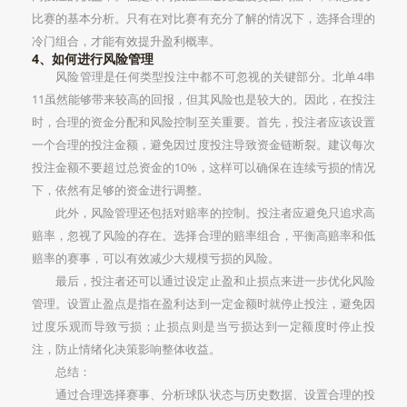
比赛的基本分析。只有在对比赛有充分了解的情况下，选择合理的
冷门组合，才能有效提升盈利概率。
4、如何进行风险管理
风险管理是任何类型投注中都不可忽视的关键部分。北单4串
11虽然能够带来较高的回报，但其风险也是较大的。因此，在投注
时，合理的资金分配和风险控制至关重要。首先，投注者应该设置
一个合理的投注金额，避免因过度投注导致资金链断裂。建议每次
投注金额不要超过总资金的10%，这样可以确保在连续亏损的情况
下，依然有足够的资金进行调整。
此外，风险管理还包括对赔率的控制。投注者应避免只追求高
赔率，忽视了风险的存在。选择合理的赔率组合，平衡高赔率和低
赔率的赛事，可以有效减少大规模亏损的风险。
最后，投注者还可以通过设定止盈和止损点来进一步优化风险
管理。设置止盈点是指在盈利达到一定金额时就停止投注，避免因
过度乐观而导致亏损；止损点则是当亏损达到一定额度时停止投
注，防止情绪化决策影响整体收益。
总结：
通过合理选择赛事、分析球队状态与历史数据、设置合理的投