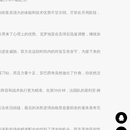
则依靠其强大的体能和技术优势不甘示弱。尽管在开局阶段，
队带来了心理上的优势。克罗地亚在丢球后迅速调整，继续加
的进攻威胁。双方在这段时间内的对攻互有攻守，为接下来的
度刁钻，而且力量十足，苏巴西奇虽然做出了扑救，但依然没
阵容和战术执行更为精准。在第59分钟，法国队的基利安·姆
反击依旧凶猛，最后的决胜进球由格里兹曼助攻的曼朱基奇完
传递和前场的精准配合中找到了进攻的机会。而克罗地亚则凭