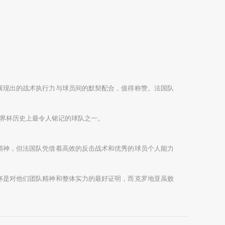
中展现出的战术执行力与球员间的默契配合，值得称赞。法国队
界杯历史上最令人铭记的球队之一。
的精神，但法国队凭借着高效的反击战术和优秀的球员个人能力
奖杯是对他们团队精神和整体实力的最好证明，而克罗地亚虽败