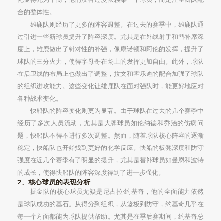
合的整体性。
雄鹿队则经历了更多的阵容调整。在过去的赛季中，雄鹿队通
过引进一些新球员提升了阵容深度。尤其是在外线射手和替补席深
度上，雄鹿做出了针对性的补强，像康诺顿和阿伦的发挥，提升了
球队的三分火力，使得字母哥在场上的发挥更加自由。此外，球队
在后卫线的布局上也做出了调整，拉文和霍乐迪的配合加强了球队
的组织进攻能力。这些变化让雄鹿队在面对强队时，能更好地应对
各种战术变化。
快船队的阵容变化则更为显著。由于球队在过去的几个赛季中
经历了多次人员流动，尤其是大牌球员如伦纳德和乔治的伤病问
题，快船队不得不进行多次调整。然而，随着球队核心阵容的逐渐
稳定，快船队也开始找到更好的化学反应。快船的板凳深度和防守
强度在近几个赛季有了明显的提升，尤其是替补球员如曼恩和波特
的成长，使得快船队的阵容深度得到了进一步强化。
2、核心球员的表现分析
掘金队的核心球员无疑是尼古拉·约基奇，他的全面能力依然
是球队成功的基石。从得分到组织，从篮板到防守，约基奇几乎在
每一个方面都能为球队提供帮助。尤其是在季后赛期间，约基奇总