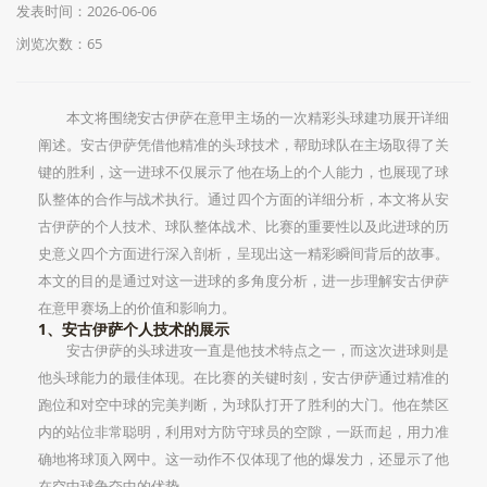
发表时间：2026-06-06
浏览次数：65
本文将围绕安古伊萨在意甲主场的一次精彩头球建功展开详细
阐述。安古伊萨凭借他精准的头球技术，帮助球队在主场取得了关
键的胜利，这一进球不仅展示了他在场上的个人能力，也展现了球
队整体的合作与战术执行。通过四个方面的详细分析，本文将从安
古伊萨的个人技术、球队整体战术、比赛的重要性以及此进球的历
史意义四个方面进行深入剖析，呈现出这一精彩瞬间背后的故事。
本文的目的是通过对这一进球的多角度分析，进一步理解安古伊萨
在意甲赛场上的价值和影响力。
1、安古伊萨个人技术的展示
安古伊萨的头球进攻一直是他技术特点之一，而这次进球则是
他头球能力的最佳体现。在比赛的关键时刻，安古伊萨通过精准的
跑位和对空中球的完美判断，为球队打开了胜利的大门。他在禁区
内的站位非常聪明，利用对方防守球员的空隙，一跃而起，用力准
确地将球顶入网中。这一动作不仅体现了他的爆发力，还显示了他
在空中球争夺中的优势。