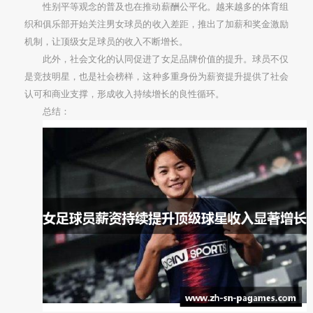
性别平等观念的普及也在推动薪酬公平化。越来越多的体育组
织和俱乐部开始关注男女球员的收入差距，推出了加薪和奖金激励
机制，让顶级女足球员的收入不断增长。
此外，社会文化的认同促进了女足品牌价值的提升。球员不仅
是竞技明星，也是社会榜样，这种多重身份为薪资提升提供了社会
认可和商业支撑，形成收入持续增长的良性循环。
总结：