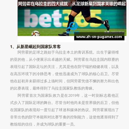
1、从新星崛起到国家队常客
阿劳霍的足球之路始于乌拉圭本土的青训系统。出生于蒙得维
的亚的他，从小便展示出卓越的天赋。阿劳霍在乌拉圭国内联赛的
表现引起了国际足坛的关注，尤其是他在防守端的稳健表现，以及
在高压环境下的冷静思考，使他迅速成为了球队的核心后卫。尽管
他在起初并未获得过多上场时间，但阿劳霍凭借不懈的努力和出色
的比赛表现，最终得到了乌拉圭国家队教练的青睐。
阿劳霍首次为国家队效力是在2019年，这一时刻标志着他正
式步入了国际足球的舞台。尽管当时他尚未是世界级的后卫，但他
在国家队的表现却一度引起了球迷和媒体的热议。阿劳霍展现出了
非常出色的防守本能和对比赛节奏的控制能力，这使他逐渐得到了
教练组的信任，并成为球队的重要一员。