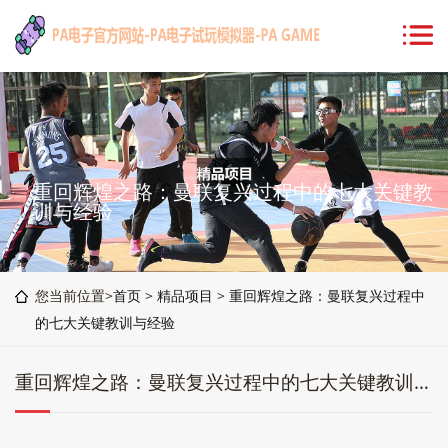
重回辉煌之路：曼联复兴过程中的七大关键教
训与经验
您当前位置>
首页
>
精品项目
>
重回辉煌之路：曼联复兴过程中
的七大关键教训与经验
重回辉煌之路：曼联复兴过程中的七大关键教训与经验