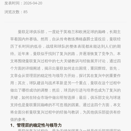
发表时间：2026-04-20
浏览次数：85
曼联足球俱乐部，一度处于英格兰和欧洲足球的巅峰，长期主
宰着国内外赛场。然而，自从传奇教练弗格森爵士退役后，曼联经
历了长时间的低谷，战绩和球队的整体表现都未能达到人们的期
待。近年来，曼联似乎找到了复兴的路，并逐渐恢复了竞争力。本
文将围绕曼联复兴过程中的七大关键教训与经验展开讨论，通过四
个方面的详细阐述，揭示出曼联如何走出困境，重回辉煌。首先，
文章会从管理层的稳定性与领导力开始，探讨其在复兴中的重要作
用；其次，球队建设与战术革新是另一个重点，曼联在这个过程中
做出了哪些成功的调整；然后，球员的引进与培养也成为了复兴的
关键，如何在转会市场中做出明智选择；最后，俱乐部文化与球迷
支持也是曼联重回巅峰的不可忽视的因素。通过这四个方面，本文
将全面分析曼联复兴过程中的经验与教训，为其他俱乐部提供有价
值的参考。
1、管理层的稳定性与领导力
曼联的复兴过程中，最为关键的因素之一就是俱乐部管理层的