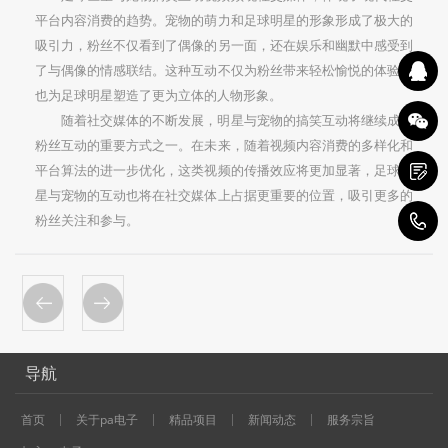
平台内容消费的趋势。宠物的萌力和足球明星的形象形成了极大的
吸引力，粉丝不仅看到了偶像的另一面，还在娱乐和幽默中感受到
了与偶像的情感联结。这种互动不仅为粉丝带来轻松愉悦的体验，
也为足球明星塑造了更为立体的人物形象。
随着社交媒体的不断发展，明星与宠物的搞笑互动将继续成为
粉丝互动的重要方式之一。在未来，随着视频内容消费的多样化和
平台算法的进一步优化，这类视频的传播效应将更加显著，足球明
星与宠物的互动也将在社交媒体上占据更重要的位置，吸引更多的
粉丝关注和参与。
1
导航
首页
关于pa电子
精品项目
新闻动态
服务宗旨