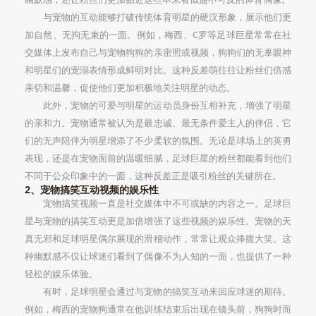
与宠物的互动能够打破传统体育明星的硬汉形象，展示他们更
加自然、无拘无束的一面。例如，梅西、C罗等足球巨星常常在社
交媒体上发布自己与宠物狗狗的亲密照或视频，狗狗们的无辜眼神
和明星们的宠溺表情形成鲜明对比。这种反差萌往往让粉丝们倍感
亲切和温馨，促使他们更加积极地关注明星的动态。
此外，宠物的可爱与明星的运动员身份互相补充，增强了明星
的亲和力。宠物通常被认为是最忠诚、最无条件爱主人的伴侣，它
们的无声陪伴为明星增添了不少柔软的氛围。无论是球场上的英勇
表现，还是在宠物面前的温暖细腻，足球巨星的粉丝都能看到他们
不同于公众印象中的一面，这种反差正是吸引粉丝的关键所在。
2、宠物搞笑互动视频的娱乐性
宠物搞笑视频一直是社交媒体中不可或缺的内容之一。足球巨
星与宠物的搞笑互动更是加倍增强了这些视频的娱乐性。宠物的天
真无邪和足球明星偶尔展现的滑稽动作，常常让观众捧腹大笑。这
种幽默感不仅让球迷们看到了偶像不为人知的一面，也提供了一种
轻松的娱乐体验。
有时，足球明星会通过与宠物的搞笑互动来回应球迷的期待。
例如，梅西的宠物狗通常在他训练结束后出现在镜头前，狗狗时而