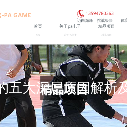
13594780363
迈向巅峰，挑战极限——体
首页
关于pa电子
精品项目
首页
关于PA电子
精品项目
的五大深层原因解析