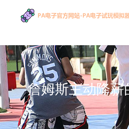
詹姆斯主动降薪