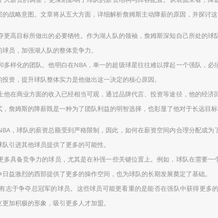
层的战略意图。文章将从五大方面，详细解析詹姆斯主动降薪的原因，并探讨这
夺更高目标所做出的必要牺牲。作为湖人队的领袖，詹姆斯深知自己所处的球
的球员，加强湖人队的整体竞争力。
和多样化的团队。他明白在NBA，单一的超级球星往往难以撑起一个强队，必
的投资，提升球队整体实力是他做出这一决定的核心原因。
上他在商业方面的收入已经相当可观，通过品牌代言、投资等途径，他的经济
式，詹姆斯的降薪既是一种为了团队利益的明智选择，也彰显了他对于长远目标
NBA，球队的薪资总额受到严格限制，因此，如何在薪资空间内合理分配成为
球队引进其他球员提供了更多的可能性。
更多具备竞争力的球员，尤其是在补强一些关键位置上。例如，球队在需要一
争日益激烈的西部提供了更多的操作空间，也为球队的长期发展奠定了基础。
有志于争夺总冠军的球员。这些球员可能更看重的是能否在强队中获得更多
立更加积极的形象，吸引更多人才加盟。