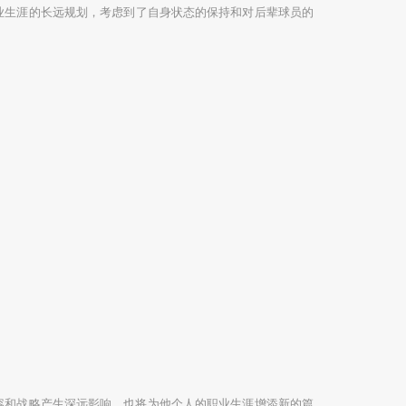
业生涯的长远规划，考虑到了自身状态的保持和对后辈球员的
容和战略产生深远影响，也将为他个人的职业生涯增添新的篇