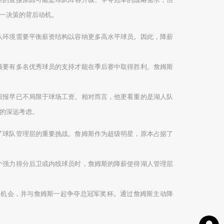
一决策的背后动机。
队环境需要平衡薪资结构以容纳更多高水平球员。因此，降薪
须要有多名优秀球员的支持才能在季后赛中取得胜利。詹姆斯
回报早已不局限于球场工资。相对而言，他更看重的是湖人队
的深远考虑。
了球队管理层的重要挑战。詹姆斯作为超级明星，原本占据了
个强力得分后卫或内线球员时，詹姆斯的降薪使得湖人管理层
的机会，并与詹姆斯一起争夺总冠军奖杯。通过詹姆斯主动降