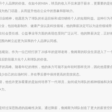
升个人品牌的价值。在如今的NBA，球员的收入不仅来源于薪水，更重要的是
成为热门话题，从而提升他在公众中的形象和影响力。
职业精神，他愿意为了球队的长远目标和成功牺牲个人的短期利益。这种行为
行业，包括电影制作、健康产业以及科技领域，他的降薪决定可以为这些领域带
在社会责任感、公益事业等方面的表现也受到广泛认可。他的降薪决定，正好
范围内树立起更为深厚的个人品牌认同感。
远规划。作为一位已经打拼了20多年的篮球老将，詹姆斯的职业生涯进入了一
最后阶段最大化个人和球队的价值。
平的高峰。随着年纪的增长，他的体力可能不如年轻时那样充沛，因此他需要
减少自己的出场时间，并在季后赛中保持更高的竞技状态。
期，他也许更加看重的是如何培养下一代球员，如何成为球队的精神领袖和决
争力。
是经过深思熟虑的战略性决策。通过降薪，詹姆斯为球队创造了更大的薪资空