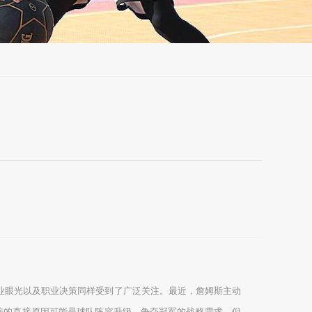
的商业眼光以及职业决策同样受到了广泛关注。最近，詹姆斯主动
薪的直接原因可能是球队阵容升级、争夺冠军的战略需求，但