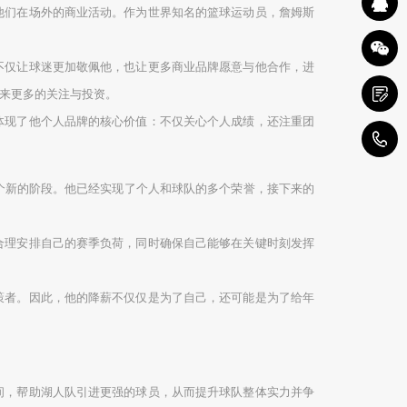
他们在场外的商业活动。作为世界知名的篮球运动员，詹姆斯
不仅让球迷更加敬佩他，也让更多商业品牌愿意与他合作，进
来更多的关注与投资。
体现了他个人品牌的核心价值：不仅关心个人成绩，还注重团
1
个新的阶段。他已经实现了个人和球队的多个荣誉，接下来的
合理安排自己的赛季负荷，同时确保自己能够在关键时刻发挥
策者。因此，他的降薪不仅仅是为了自己，还可能是为了给年
间，帮助湖人队引进更强的球员，从而提升球队整体实力并争