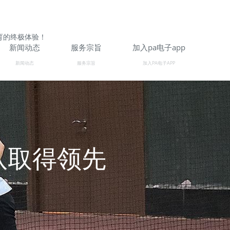
育的终极体验！
新闻动态
服务宗旨
加入pa电子app
新闻动态
服务宗旨
加入PA电子APP
队取得领先