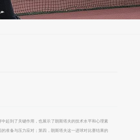
赛中起到了关键作用，也展示了朗斯塔夫的技术水平和心理素
面的准备与压力应对；第四，朗斯塔夫这一进球对比赛结果的