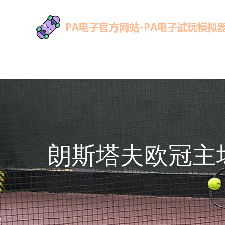
朗斯塔夫欧冠主