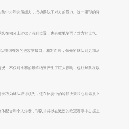
的集中力和决策能力，成功摆脱了对方的压力。这一进球的背
球队在积分上占据了有利位置，也有效地削弱了对方的士气。
难以找到有效的进攻突破口。相对而言，领先的球队则更加从
情况，不仅对比赛的最终结果产生了巨大影响，也让球队在欧
射技巧为球队取得领先，还在比赛中的冷静决策和心理素质上
整体配合和个人爆发，球队才得以在激烈的欧冠赛事中占据上