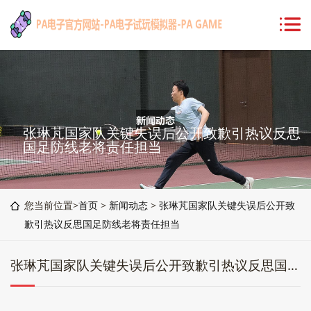
张琳芃国家队关键失误后公开致歉引热议反思
国足防线老将责任担当
您当前位置>
首页
>
新闻动态
>
张琳芃国家队关键失误后公开致
歉引热议反思国足防线老将责任担当
张琳芃国家队关键失误后公开致歉引热议反思国足防线老将责任担当