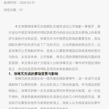
发表时间：2026-03-31
浏览次数：97
本文将围绕张琳芃在国家队关键失误后公开致歉一事展开，探
讨这位中国足球老将对球队防线责任的担当以及其在赛场上的表现
所引发的讨论和反思。张琳芃作为中国男足防线的重要支柱，其在
国际比赛中的失误引起了广泛的关注。公众和媒体的舆论压力，以
及张琳芃公开致歉的举动，促使人们重新审视国足防线老将的责任
与担当。从失误本身、公开致歉、球员心理的调整到防线问题的深
层原因，本文将从四个方面深入分析张琳芃这一事件对中国足球的
意义，并总结反思其对球队及球员未来发展的启示。
1、张琳芃失误的赛场背景与影响
张琳芃的失误发生在一场关键的国际赛事中，这一失误不仅直
接影响了比赛的结果，还让全队陷入了舆论的漩涡。作为国足的防
线核心，张琳芃的每一次失误都会受到外界的放大检视，这一次也
不例外。球迷和媒体的情绪在失误发生后的几小时内急剧升温。赛
后的讨论聚焦在他作为老将的表现上，很多人认为他应该在比赛中
起到更加稳定的作用，避免低级错误的发生。