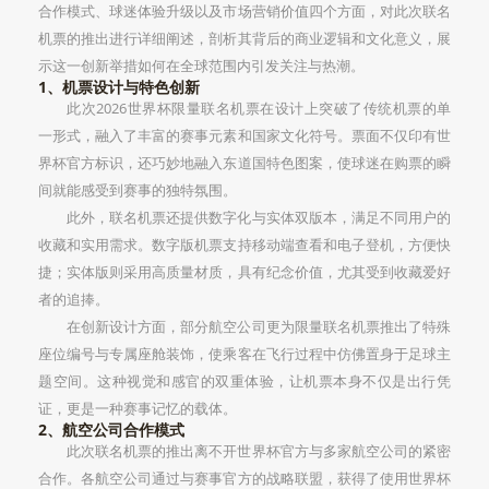
合作模式、球迷体验升级以及市场营销价值四个方面，对此次联名
机票的推出进行详细阐述，剖析其背后的商业逻辑和文化意义，展
示这一创新举措如何在全球范围内引发关注与热潮。
1、机票设计与特色创新
此次2026世界杯限量联名机票在设计上突破了传统机票的单
一形式，融入了丰富的赛事元素和国家文化符号。票面不仅印有世
界杯官方标识，还巧妙地融入东道国特色图案，使球迷在购票的瞬
间就能感受到赛事的独特氛围。
此外，联名机票还提供数字化与实体双版本，满足不同用户的
收藏和实用需求。数字版机票支持移动端查看和电子登机，方便快
捷；实体版则采用高质量材质，具有纪念价值，尤其受到收藏爱好
者的追捧。
在创新设计方面，部分航空公司更为限量联名机票推出了特殊
座位编号与专属座舱装饰，使乘客在飞行过程中仿佛置身于足球主
题空间。这种视觉和感官的双重体验，让机票本身不仅是出行凭
证，更是一种赛事记忆的载体。
2、航空公司合作模式
此次联名机票的推出离不开世界杯官方与多家航空公司的紧密
合作。各航空公司通过与赛事官方的战略联盟，获得了使用世界杯