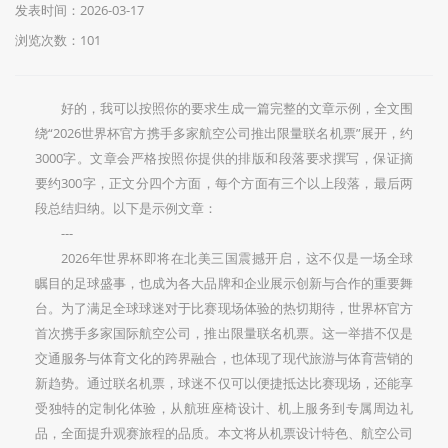
发表时间：2026-03-17
浏览次数：101
好的，我可以按照你的要求生成一篇完整的文章示例，全文围
绕“2026世界杯官方携手多家航空公司推出限量联名机票”展开，约
3000字。文章会严格按照你提供的排版和段落要求撰写，保证摘
要约300字，正文分四个方面，每个方面有三个以上段落，最后两
段总结归纳。以下是示例文章：
---
2026年世界杯即将在北美三国震撼开启，这不仅是一场全球
瞩目的足球盛事，也成为各大品牌和企业展示创新与合作的重要舞
台。为了满足全球球迷对于比赛现场体验的热切期待，世界杯官方
首次携手多家国际航空公司，推出限量联名机票。这一举措不仅是
交通服务与体育文化的跨界融合，也体现了现代旅游与体育营销的
新趋势。通过联名机票，球迷不仅可以便捷抵达比赛现场，还能享
受独特的定制化体验，从航班座椅设计、机上服务到专属周边礼
品，全面提升观赛旅程的品质。本文将从机票设计特色、航空公司