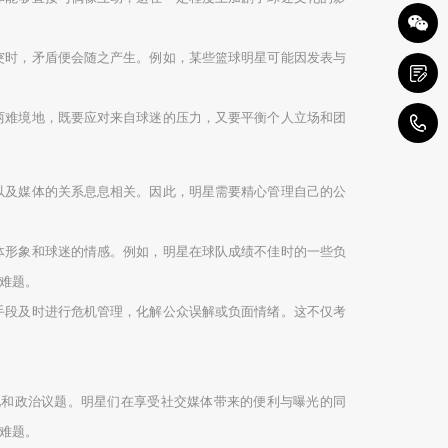
突时，矛盾便会随之产生。例如，某些篮球明星可能因发表与
两难境地，既要应对来自球迷的压力，又要平衡个人立场和团
1
以及媒体的关系息息相关。因此，明星需要精心管理自己的公
体形象和球迷的情感。例如，明星在球队成绩不佳时的一些负
难题。
手段及时进行危机管理，化解公众误解或负面情绪。这不仅考
化和政治议题。明星们在享受社交媒体带来的便利与曝光的同
难题。