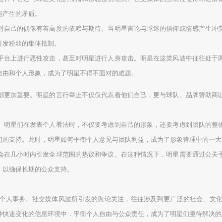
能产生的矛盾。
对自己的偶像有着高度的依赖与期待。当明星言论与球迷的信仰或情感产生冲
引发粉丝的集体抵制。
平台上进行恶性攻击，甚至对明星进行人身攻击。明星在这类风波中往往处于
自由和个人形象，成为了明星不得不面对的难题。
都更加重要。明星的言行举止不仅仅代表着他们自己，更与球队、品牌赞助商
。明星们在发表个人看法时，不仅要考虑到自己的形象，还要考虑到团队的整
们的支持。此时，明星如何平衡个人意见与团队利益，成为了形象管理中的一大
会在几小时内引发全球范围的热议和争议。在这种情况下，明星需要通过公关
，以确保长期的公众支持。
个人事务。社交媒体风波所引发的舆论关注，往往涉及到更广泛的社会、文
种快速变化的信息环境中，平衡个人自由与公众责任，成为了明星们亟待解决的