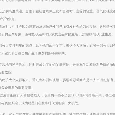
公众的高度关注。当他们在社交媒体上发布言论时，言辞的轻重、语气的强度
争论的焦点。
看法时，往往会因为没有顾及到敏感性问题而引发社会的强烈反应。这种情况
他们的公众形象，还可能涉及到球队或代言品牌的立场，进而影响其职业生涯。
部分人支持明星的观点，认为他们敢于发声，表达个人立场；而另一部分人则
私人空间和言论自由产生了更多的期待和制约。
直观地与粉丝沟通，同时也成为了他们发表言论、分享私生活和应对争议的场
负面效应。
借此扩大个人影响力。通过发布训练视频、赛场精彩瞬间或是个人生活的点滴
造公众形象的重要渠道。
过激言论或行为容易被放大，明星的一些不当言论可能瞬间传播开来，甚至
应与负面风险，成为明星们在数字时代面临的一大挑战。
延伸，它还与球迷文化的传播和形态密切相关。社交媒体的互动性使得球迷群