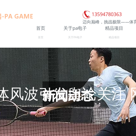
13594780363
迈向巅峰，挑战极限——体
首页
关于pa电子
精品项目
首页
关于PA电子
精品项目
体风波引发舆论关注 