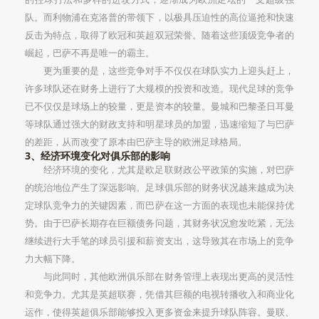
队。而利物浦在克洛普的带领下，以极具压迫性的高位逼抢和快速
反击为特点，取得了欧冠和英超双冠荣誉。随着这些顶级竞争者的
崛起，巴萨不再是唯一的霸主。
更为重要的是，这些竞争对手不仅仅在球队实力上迎头赶上，
许多球队还在财务上进行了大规模的投资和改造。现代足球的竞争
已不仅仅是球场上的较量，更是资本的较量。曼城和巴黎圣日耳曼
等球队通过强大的财政支持和明星球员的加盟，迅速缩短了与巴萨
的差距，从而改变了原本由巴萨主导的欧洲足球格局。
3、经济环境变化对俱乐部的影响
经济环境的变化，尤其是欧足联财政公平政策的实施，对巴萨
的统治地位产生了深远影响。足球俱乐部的财务状况越来越成为决
定球队竞争力的关键因素，而巴萨在这一方面的表现也未能保持优
势。由于巴萨长期存在巨额债务问题，其财务状况愈发吃紧，无法
继续进行大手笔的球员引援和薪资支出，这导致其在市场上的竞争
力大幅下降。
与此同时，其他欧洲俱乐部在财务管理上表现出更高的灵活性
和竞争力。尤其是英超联赛，凭借其巨额的电视转播收入和商业化
运作，使得英超俱乐部能够投入更多资金来提升球队阵容。曼联、