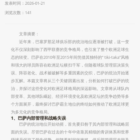
发表时间：2026-01-21
浏览次数：141
文章摘要：
近年来，巴塞罗那足球俱乐部的统治地位逐渐被打破，这一变
化不仅深刻影响了西甲联赛的竞争格局，也引发了整个欧洲足球生
态的转变。巴萨在2010年至2015年间凭借其独特的“ tiki-taka”风格
和强大的球员阵容在欧洲足坛横扫千军，但随着球队管理层决策失
误、阵容老化、战术被破解等多重因素的交织，巴萨的统治开始逐
步瓦解。本篇文章将从三个关键因素出发，分析如何打破巴萨的统
治，并探讨这些变化对欧洲足球格局的深远影响。文章将从球队内
部变革、其他球队崛起、经济环境变化及欧洲足坛的竞争趋势等多
个方面展开，最终探讨巴萨霸主地位的终结如何推动了欧洲足球更
为多元化的竞争格局。
1、巴萨内部管理和战略失误
巴萨的统治地位开始动摇，首先要归咎于其内部管理和战略层
面的失误。尽管巴萨在过去的十年中依靠其精细的青训体系和世界
级球员保持了领先优势，但随着时间的推移，俱乐部管理层未能及