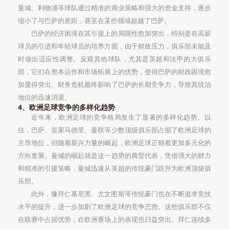
曼城、利物浦等球队通过精准的商业策略和强大的资金支持，逐步
缩小了与巴萨的差距，甚至在某些领域超越了巴萨。
巴萨的经济困境在其引援上的局限性愈加突出，特别是在高薪
球员的引进和年轻球员的培养方面，由于财政压力，俱乐部未能及
时做出适应性调整。反观其他球队，尤其是英超和法甲的大俱乐
部，它们在资本运作和市场拓展上的优势，使得巴萨的财政困境愈
加显得突出。财务危机最终影响了巴萨的长期竞争力，导致其统治
地位的迅速消退。
4、欧洲足球竞争的多样化趋势
近年来，欧洲足球的竞争格局发生了显著的多样化趋势。以
往，巴萨、皇家马德里、曼联等少数顶级俱乐部占据了欧洲足球的
主导地位，但随着新兴力量的崛起，欧洲足球正朝着更加多元化的
方向发展。曼城的崛起就是这一趋势的典型代表，凭借强大的财力
和精准的引援策略，曼城迅速从英超的传统豪门跃升为欧洲顶级俱
乐部。
此外，像拜仁慕尼黑、尤文图斯等传统豪门也在不断追求竞技
水平的提升，进一步加剧了欧洲足球的竞争态势。这些俱乐部不仅
在联赛中占据优势，在欧洲赛场上的表现也日益突出。拜仁连续多