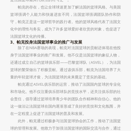
帕克的存在，也让全球球迷更加了解法国的篮球风格。与美国
篮球强调个人能力和快速进攻不同，法国篮球强调团队协作和防
守，帕克正是这一篮球哲学的践行者。他的篮球风格代表了法国文
化中的理性与务实，成为了许多篮球爱好者欣赏的对象，也促进了
法国篮球文化的传播。
3、帕克投身法国篮球事业的推广与发展
除了在NBA赛场的表现，帕克对法国篮球的贡献还体现在他投
身于法国篮球事业的推广和发展。他不仅是法国篮球的象征人物，
还通过成立自己的篮球俱乐部——巴黎篮球队（ASVEL），为法国
篮球的繁荣做出了积极贡献。通过该俱乐部，帕克为法国培养了大
量的年轻篮球才俊，为法国篮球的未来奠定了坚实的基础。
帕克通过ASVEL俱乐部的运营，推动了法国国内篮球的专业化
和市场化。他不仅注重俱乐部球队的竞技水平，还关注俱乐部的社
会责任，倡导通过篮球培养青少年的团队合作精神和自信心。他的
这一做法让法国篮球在国内逐渐形成了良好的竞技和文化氛围，并
在一定程度上促进了法国篮球的普及和发展。
此外，帕克通过积极参与法国篮球协会的工作，推动了法国篮
球的管理和发展。他致力于加强法国篮球的国际交流与合作，通过