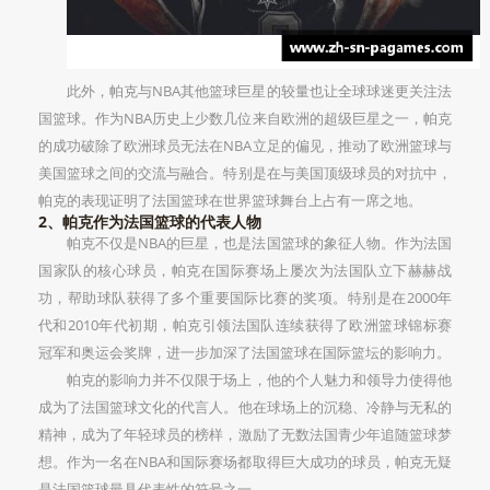
此外，帕克与NBA其他篮球巨星的较量也让全球球迷更关注法
国篮球。作为NBA历史上少数几位来自欧洲的超级巨星之一，帕克
的成功破除了欧洲球员无法在NBA立足的偏见，推动了欧洲篮球与
美国篮球之间的交流与融合。特别是在与美国顶级球员的对抗中，
帕克的表现证明了法国篮球在世界篮球舞台上占有一席之地。
2、帕克作为法国篮球的代表人物
帕克不仅是NBA的巨星，也是法国篮球的象征人物。作为法国
国家队的核心球员，帕克在国际赛场上屡次为法国队立下赫赫战
功，帮助球队获得了多个重要国际比赛的奖项。特别是在2000年
代和2010年代初期，帕克引领法国队连续获得了欧洲篮球锦标赛
冠军和奥运会奖牌，进一步加深了法国篮球在国际篮坛的影响力。
帕克的影响力并不仅限于场上，他的个人魅力和领导力使得他
成为了法国篮球文化的代言人。他在球场上的沉稳、冷静与无私的
精神，成为了年轻球员的榜样，激励了无数法国青少年追随篮球梦
想。作为一名在NBA和国际赛场都取得巨大成功的球员，帕克无疑
是法国篮球最具代表性的符号之一。