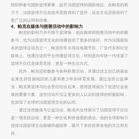
组织和参与国际篮球赛事，提升法国篮球的国际地位。在帕克的努
力下，法国篮球不仅在技术层面得到了提升，还在文化层面得到了
更广泛的认同和传播。
4、帕克在媒体与慈善活动中的影响力
帕克的影响力并不限于篮球场，他在媒体和慈善活动中的积极
参与，也为法国篮球文化的传播提供了更多的途径。作为法国最知
名的篮球运动员之一，帕克经常出现在电视节目、广告代言和社交
媒体上。他通过这些平台传播篮球文化，特别是向年轻一代传递了
篮球不仅仅是体育竞技，更是一种生活方式。
此外，帕克还积极参与各种慈善活动，并通过设立自己的基金
会来支持贫困地区的儿童和青少年的体育发展。通过这些公益事
业，帕克将篮球与社会责任结合起来，使得篮球成为了促进社会发
展的重要力量。这些活动不仅让更多的人认识到篮球的积极影响，
也加深了全球对法国篮球文化的认同。
通过这些媒体与公益活动，帕克向全球展示了法国篮球不仅仅
是一项竞技运动，更是一种文化和价值观的表达。他的全球影响力
使得法国篮球文化能够跨越国界，吸引了来自世界各地的关注和支
持。