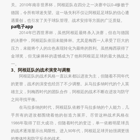
关。2010年南非世界杯，阿根廷队在四分之一决赛中以0-4惨败于
德国，令所有球迷失望。这一场失利不仅让阿根廷足球队的信心遭
遇重创，也引发了关于球队管理、战术安排等方面的广泛质疑。
pa电子app
2014年巴西世界杯，虽然阿根廷最终杀入决赛，但在与德国
的决赛中，阿根廷队依旧未能捧杯。尤其是梅西一人承受了巨大的
压力，未能将个人的出色表现转化为最终的胜利。虽然梅西获得了
金球奖，但无缘捧杯的遗憾成为了他和阿根廷足球的最大挑战之
一。
3、阿根廷队的战术演变与调整
阿根廷队的战术风格一直以来都以进攻为主，但随着不同年代
的更替，战术的演变也经历了不少调整。从马拉多纳时代的个人英
雄主义，到梅西时代的团队合作，阿根廷的战术不断在进攻与防守
之间寻找平衡。
在马拉多纳的时代，阿根廷队依赖于马拉多纳的个人能力，几
乎所有的进攻都围绕着他的创造力展开。尽管这种战术风格在
1986年取得了巨大成功，但随着时代的变迁，单一依赖明星球员
的战术逐渐显示出局限性。进入90年代，阿根廷足球开始强调更强
的整体性和防守反击的战术。