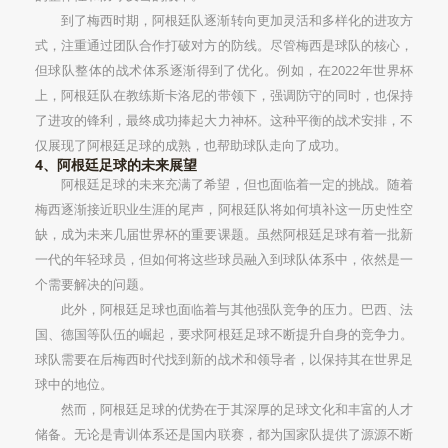
到了梅西时期，阿根廷队逐渐转向更加灵活和多样化的进攻方
式，注重通过团队合作打破对方的防线。尽管梅西是球队的核心，
但球队整体的战术体系逐渐得到了优化。例如，在2022年世界杯
上，阿根廷队在教练斯卡洛尼的带领下，强调防守的同时，也保持
了进攻的锋利，最终成功捧起大力神杯。这种平衡的战术安排，不
仅展现了阿根廷足球的成熟，也帮助球队走向了成功。
4、阿根廷足球的未来展望
阿根廷足球的未来充满了希望，但也面临着一定的挑战。随着
梅西逐渐接近职业生涯的尾声，阿根廷队将如何填补这一历史性空
缺，成为未来几届世界杯的重要课题。虽然阿根廷足球有着一批新
一代的年轻球员，但如何将这些球员融入到球队体系中，依然是一
个需要解决的问题。
此外，阿根廷足球也面临着与其他强队竞争的压力。巴西、法
国、德国等队伍的崛起，要求阿根廷足球不断提升自身的竞争力。
球队需要在后梅西时代找到新的战术和领导者，以保持其在世界足
球中的地位。
然而，阿根廷足球的优势在于其深厚的足球文化和丰富的人才
储备。无论是青训体系还是国内联赛，都为国家队提供了源源不断