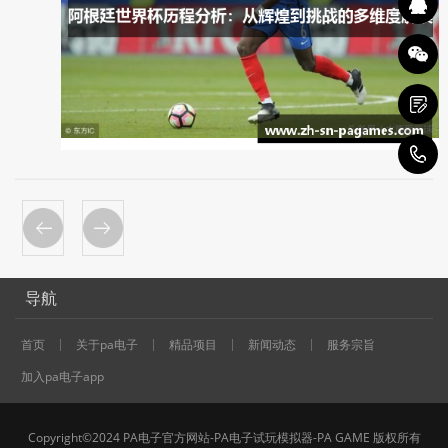
1
导航
首页
关于pa电子
精品项目
新闻动态
服务宗旨
加入pa电子app
Copyright©2024 PA电子官方网站-PA电子试玩模拟器-PA GAME 版权所有