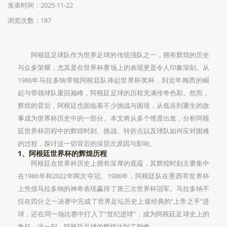
发表时间：2025-11-22
浏览次数：187
阿根廷足球队作为世界足球的传统强队之一，拥有辉煌的历史
与众多荣耀，尤其是在世界杯赛场上的表现更是令人印象深刻。从
1986年马拉多纳带领阿根廷队捧起世界杯奖杯，到近年梅西的崛
起与带领球队重回巅峰，阿根廷足球的历程充满传奇色彩。然而，
辉煌的背后，阿根廷也面临着不少挑战与困境，从低谷到重生的故
事成为世界杯历史中的一部分。本文将从多个维度出发，分析阿根
廷世界杯历程中的辉煌时刻、挑战、转折点以及球队如何应对困难
的过程，探讨这一切背后的深层次原因与影响。
1、阿根廷世界杯的辉煌历程
阿根廷在世界杯历史上拥有深厚的底蕴，其辉煌时刻主要集中
在1986年和2022年两次夺冠。1986年，阿根廷队在墨西哥世界杯
上凭借马拉多纳的神奇表现赢得了第三次世界杯冠军。马拉多纳不
仅在四分之一决赛中完成了世界足坛历史上最经典的“上帝之手”进
球，还在同一场比赛中打入了“世纪进球”，成为阿根廷足球史上的
象征。这一刻，阿根廷足球的辉煌达到了巅峰。