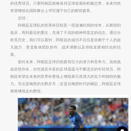
的优秀球员。只要阿根廷能够保持足球发展的积极态势，未来仍然
有望继续在国际舞台上书写属于自己的辉煌篇章。
总结：
阿根廷足球队的世界杯历程是一部波澜壮阔的传奇，从辉煌到
低谷，再到最后的重生，充满了不屈的精神和坚定的信念。通过分
析其历史，我们可以看到，阿根廷的成功不仅仅是依赖于个人的超
凡能力，更是集体团队协作、战术调整以及持续发展相结合的结
果。
面对未来，阿根廷足球仍然拥有巨大的潜力和竞争力。虽然挑
战依然存在，但凭借其丰富的足球底蕴与不断进步的年轻球员，阿
根廷有望在未来的世界杯赛场上继续展示其强大的实力和独特的魅
力。无论是梅西的光辉岁月，还是后梅西时代的崛起，阿根廷足球
都将继续走向辉煌。