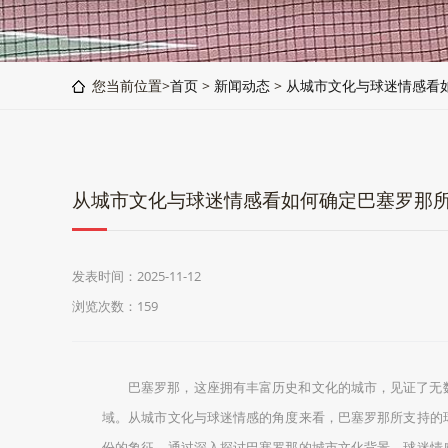
您当前位置>
首页
>
新闻动态
>
从城市文化与球迷情感看
从城市文化与球迷情感看如何确定巴塞罗那
发表时间：2025-11-12
浏览次数：159
巴塞罗那，这座拥有丰富历史和文化的城市，见证了无
域。从城市文化与球迷情感的角度来看，巴塞罗那所支持的
份的象征。通过深入探讨巴塞罗那的城市文化背景、球迷情