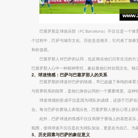
巴塞罗那足球俱乐部（FC Barcelona）不仅仅
个过程中，巴萨与城市文化、历史息息相关，它代表了加泰罗尼
和价值观。
巴塞罗那人对巴萨的认同，也反映在他们日常生活的方
巴塞罗那人心中一种精神寄托，象征着他们对自我文化、独
2、球迷情感：巴萨与巴塞罗那人的关系
巴塞罗那的球迷对巴萨的情感，早已超越了单纯的体育
与世界联系的纽带，是他们身份认同的一个重要维度。这种
球迷情感的形成不仅是因为球队的成绩，还源于巴萨在
合。每当巴萨在赛场上表现出色，巴塞罗那人便在心理上获
此外，巴萨球迷的情感不仅仅局限于赛场上的喜怒哀乐
氛围，使得球迷不仅仅是在为球队加油，更是在为自己、为
3、历史因素与巴萨的象征意义