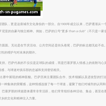
是一个体育团队，更是这座城市文化身份的一部分。自1900年成立以来，巴萨逐渐
亚的自豪与独立精神。例如，巴萨的口号“更多 than a club”（不只是
方面面。无论是在节庆活动、公共空间还是街头巷尾，巴萨的标志都无处不在
立性的维护与对未来的期许。
支持。巴萨代表的不仅仅是足球队的成绩，而是巴塞罗那人情感上的依附与心
情感，与球迷对俱乐部的忠诚和支持密切相关。
比赛中展现的精神面貌。巴萨历来注重团队合作、技术细腻以及进攻型的打
得一种集体的荣耀感，这种情感连接了每一个球迷，凝聚了他们对城市的认同和
。巴塞罗那的球迷团体通常非常活跃，他们常常组织各种活动、集会，甚至在
家乡的文化和精神注入力量。