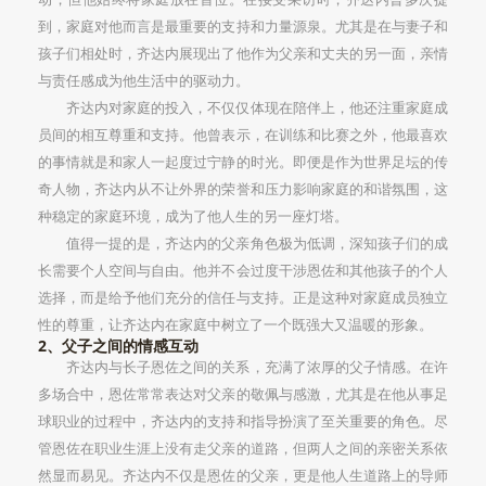
到，家庭对他而言是最重要的支持和力量源泉。尤其是在与妻子和
孩子们相处时，齐达内展现出了他作为父亲和丈夫的另一面，亲情
与责任感成为他生活中的驱动力。
齐达内对家庭的投入，不仅仅体现在陪伴上，他还注重家庭成
员间的相互尊重和支持。他曾表示，在训练和比赛之外，他最喜欢
的事情就是和家人一起度过宁静的时光。即便是作为世界足坛的传
奇人物，齐达内从不让外界的荣誉和压力影响家庭的和谐氛围，这
种稳定的家庭环境，成为了他人生的另一座灯塔。
值得一提的是，齐达内的父亲角色极为低调，深知孩子们的成
长需要个人空间与自由。他并不会过度干涉恩佐和其他孩子的个人
选择，而是给予他们充分的信任与支持。正是这种对家庭成员独立
性的尊重，让齐达内在家庭中树立了一个既强大又温暖的形象。
2、父子之间的情感互动
齐达内与长子恩佐之间的关系，充满了浓厚的父子情感。在许
多场合中，恩佐常常表达对父亲的敬佩与感激，尤其是在他从事足
球职业的过程中，齐达内的支持和指导扮演了至关重要的角色。尽
管恩佐在职业生涯上没有走父亲的道路，但两人之间的亲密关系依
然显而易见。齐达内不仅是恩佐的父亲，更是他人生道路上的导师