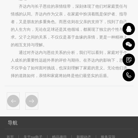
齐达内与长子恩佐的亲情纽带，深刻体现了他们对家庭责任与
情感的认同。齐达内作为父亲，在家庭中扮演着既是保护者、指导
者，又是朋友的多重角色。而恩佐则在父亲的支持下，找到了自己
的人生方向，无论在足球还是其他领域，都展现了独立的个性与追
求。父子之间的关系，不仅仅是基于血缘的亲情，更是一种精神上
的相互支持与理解。
通过对齐达内与恩佐关系的分析，我们可以看到，家庭对于个
人成长的重要性远超外界的评价与期待。在齐达内的影响下，恩佐
不仅学会了如何面对挑战，也深刻理解了家庭的意义。无论他们选
1
择的道路如何，亲情和家庭将始终是他们最坚实的后盾。
导航
首页
关于pa电子
精品项目
新闻动态
服务宗旨