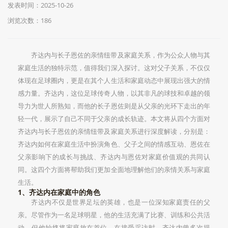
发表时间：2025-10-26
浏览次数：186
齐达内与长子恩佐的亲情纽带及家庭关系，作为公众人物与其
家庭生活的独特示范，值得我们深入探讨。这对父子关系，不仅仅
体现在足球圈内，更是在其个人生活和家庭动态中展现出强大的情
感力量。齐达内，这位足球传奇人物，以其非凡的球技和卓越的领
导力为世人所熟知，而他的长子恩佐则是从父亲的光环下走出的年
轻一代，展示了自己不同于父亲的成长轨迹。本文将从四个方面对
齐达内与长子恩佐的亲情纽带及家庭关系进行深度解读，分别是：
齐达内如何在家庭生活中扮演角色、父子之间的情感互动、恩佐在
父亲影响下的成长与挑战、齐达内与恩佐对家庭价值观的共同认
同。这四个方面将帮助我们更加全面地理解他们的亲情关系与家庭
生活。
1、齐达内在家庭中的角色
齐达内不仅是世界足坛的英雄，也是一位深知家庭责任的父
亲。尽管作为一名足球明星，他的生活充满了比赛、训练和公共活
动，但他始终将家庭放在首位。在接受采访时，齐达内曾多次提