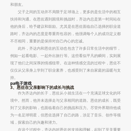
和朋友。
父子之间的互动并不局限于足球场上，更多的是生活中的相互
扶持和沟通。在恩佐遇到困境和挑战时，齐达内总是第一时间站在
他的身后，给予建议和鼓励。尤其是在恩佐面临自己选择的职业道
路时，齐达内的态度是尊重而包容的，他强调每个人的成功定义都
不尽相同，重要的是保持对自己内心的忠诚。
此外，齐达内和恩佐的互动也包含了许多日常生活中的细节，
例如一起看电影、一起外出旅行等。这些看似平凡的瞬间，实则展
现了他们之间深厚的情感纽带。在这种情感交流的过程中，恩佐不
仅仅从父亲身上学到了职业素养，也感受到了来自家庭的温暖与支
持。
pa电子游戏
3、恩佐在父亲影响下的成长与挑战
作为齐达内的长子，恩佐从小就生活在一个充满足球文化的环
境中。然而，他并未选择走与父亲相同的道路。恩佐的成长，既受
到了父亲的影响，也面临着自己的挑战和压力。尽管外界期待他成
为一名足球明星，但恩佐选择了自己的路，涉足了音乐、创作等领
域，探索自己的兴趣和潜力。
在这个过程中，齐达内对恩佐的支持和理解，起到了至关重要