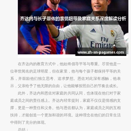
在齐达内的教育方式中，他始终倡导平等与尊重。尽管他是一
位举世闻名的足球明星，但在家里，他与每个孩子都保持平等的关
系，并鼓励他们独立思考、追求梦想。恩佐对此深有感触，他表
示，父亲给予了他无限的自由，让他能够按照自己的节奏去成长。
此外，齐达内和恩佐对家庭的共同认同，也体现在他们对于家
庭成员之间的责任感上。齐达内经常提到，家庭不仅仅是情感的支
撑，更是一种责任和义务。他与恩佐都认为，家庭成员之间的互相
扶持，才能创造一个更加和谐的环境。这种理念在他们的日常生活
中得到了充分的体现。
总结：