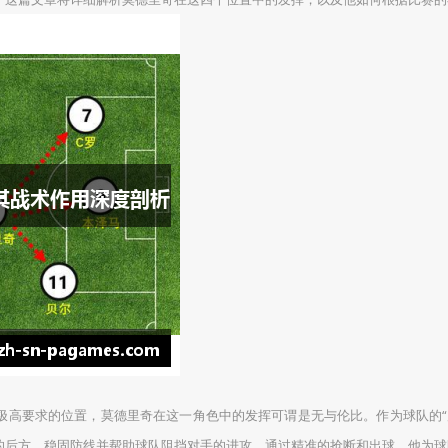
极高要求的位置，莫德里奇在这一角色中的发挥可谓是无与伦比。作为球队的“
的后方，稳固防线并帮助球队阻挡对手的进攻。通过精准的抢断和出球，他为球