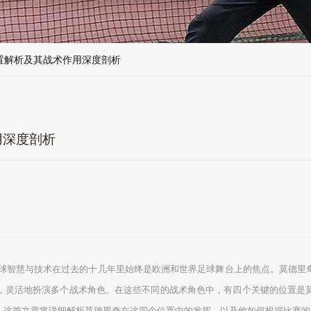
置解析及其战术作用深度剖析
用深度剖析
足球智慧与技术在过去的十几年里始终是欧洲和世界足球舞台上的焦点。莫德里
，灵活地扮演多个战术角色。在这些不同的战术角色中，有四个关键的位置是
，这篇文章将详细解析莫德里奇在这四个位置中的发挥，以及他如何根据比赛的