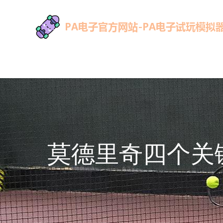
莫德里奇四个关