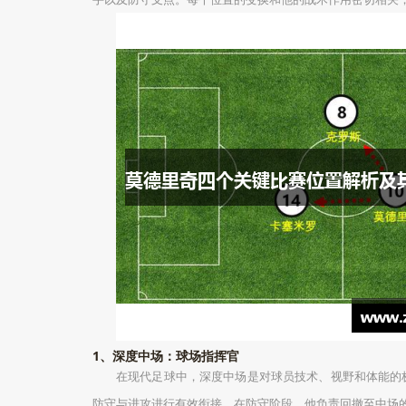
1、深度中场：球场指挥官
在现代足球中，深度中场是对球员技术、视野和体能的
防守与进攻进行有效衔接。在防守阶段，他负责回撤至中场