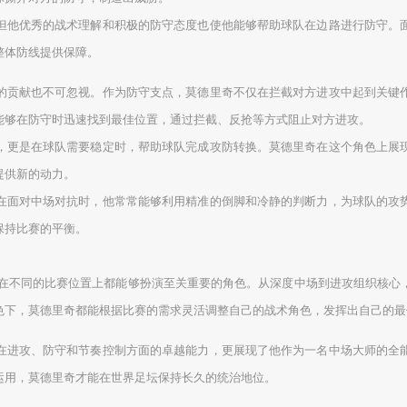
但他优秀的战术理解和积极的防守态度也使他能够帮助球队在边路进行防守。
整体防线提供保障。
的贡献也不可忽视。作为防守支点，莫德里奇不仅在拦截对方进攻中起到关键
能够在防守时迅速找到最佳位置，通过拦截、反抢等方式阻止对方进攻。
，更是在球队需要稳定时，帮助球队完成攻防转换。莫德里奇在这个角色上展
提供新的动力。
在面对中场对抗时，他常常能够利用精准的倒脚和冷静的判断力，为球队的攻
保持比赛的平衡。
他在不同的比赛位置上都能够扮演至关重要的角色。从深度中场到进攻组织核心
色下，莫德里奇都能根据比赛的需求灵活调整自己的战术角色，发挥出自己的最
在进攻、防守和节奏控制方面的卓越能力，更展现了他作为一名中场大师的全
运用，莫德里奇才能在世界足坛保持长久的统治地位。