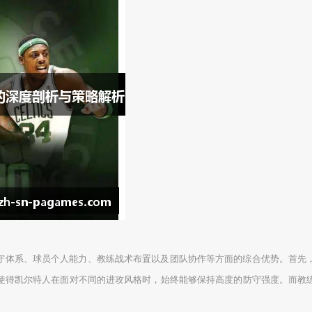
防守体系、球员个人能力、教练战术布置以及团队协作等方面的综合优势。首先
使得凯尔特人在面对不同的进攻风格时，始终能够保持高度的防守强度。而教