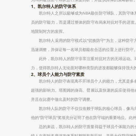
1、凯尔特人的防守体系
凯尔特人之所以能够成为NBA最佳防守球队，其防守
员的防守能力，而是通过整体的防守布局来对抗对手的进攻
地限制对方的发挥。
凯尔特人采用的防守模式以“切换防守”为主，这种防
迅速调整，并保证每一名球员都能在合适的位置上进行防守
此外，凯尔特人的防守非常注重对抗对方的无球运动。
力，使得凯尔特人无论面对哪种类型的进攻都能够保持强大
2、球员个人能力与防守素质
凯尔特人的防守表现离不开球员个人的能力，尤其是多
超强的影响力。塔图姆的身高、臂展以及快速的反应使得他
并且在比赛中做出及时的防守调整。
凯尔特人队的防守不仅仅依赖于球队的核心球员，像马
他的“防守球员”奖项充分证明了他在防守端的重要地位。此
总的来说，凯尔特人的防守质量得益于球员个体能力的
特人在面对各类进攻体系时都能有所应对，并最大化防守效