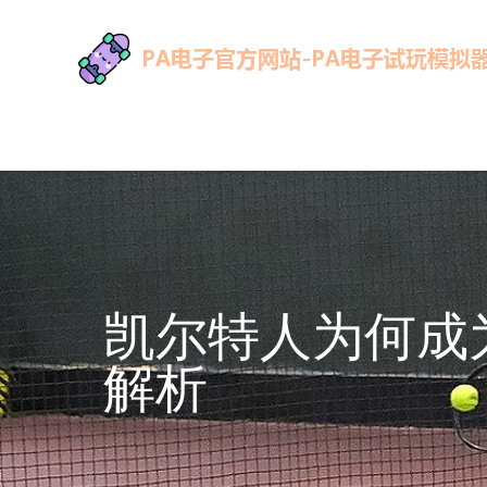
凯尔特人为何成
解析