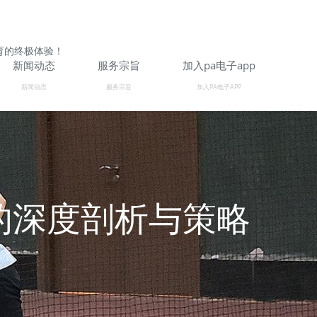
育的终极体验！
新闻动态
服务宗旨
加入pa电子app
新闻动态
服务宗旨
加入PA电子APP
的深度剖析与策略