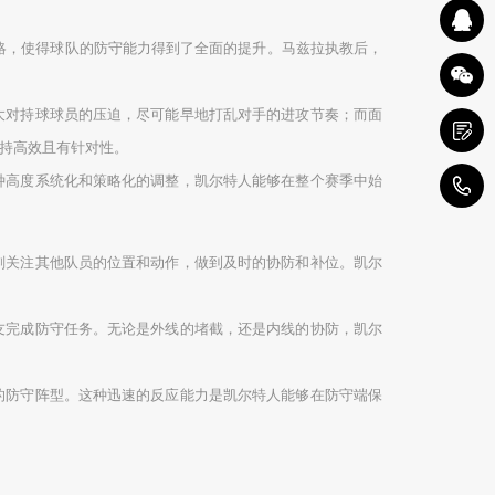
略，使得球队的防守能力得到了全面的提升。马兹拉执教后，
大对持球球员的压迫，尽可能早地打乱对手的进攻节奏；而面
持高效且有针对性。
种高度系统化和策略化的调整，凯尔特人能够在整个赛季中始
1
刻关注其他队员的位置和动作，做到及时的协防和补位。凯尔
友完成防守任务。无论是外线的堵截，还是内线的协防，凯尔
的防守阵型。这种迅速的反应能力是凯尔特人能够在防守端保