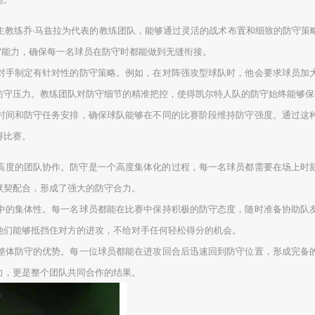
主教练乔·马兹拉为代表的教练团队，能够通过灵活的战术布置和细致的防守策
”能力，确保每一名球员在防守时都能做到无缝衔接。
对手制定有针对性的防守策略。例如，在对阵强攻型球队时，他会要求球员加
防守压力。教练团队对防守细节的精准把控，使得凯尔特人队的防守始终能够保
时间和防守任务安排，确保球队能够在不同的比赛阶段维持防守强度。通过这
得比赛。
间高度的团队协作。防守是一个高度集体化的过程，每一名球员都需要在场上时
默契配合，形成了强大的防守合力。
中的集体性。每一名球员都能在比赛中保持积极的防守态度，随时准备协助队
他们能够抵挡住对方的进攻，不给对手任何轻松得分的机会。
整体防守的优势。每一位球员都能在进攻回合后迅速回到防守位置，形成完备
力，更是整个团队共同合作的结果。