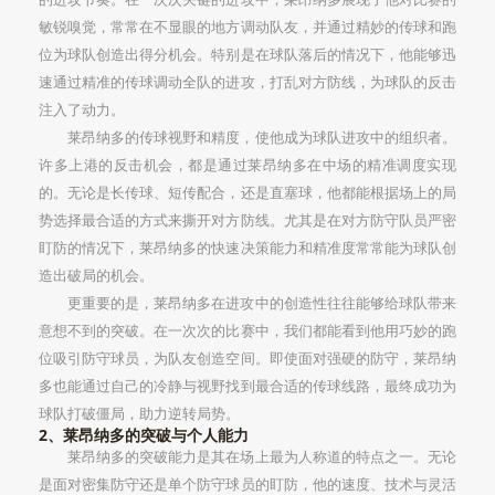
敏锐嗅觉，常常在不显眼的地方调动队友，并通过精妙的传球和跑
位为球队创造出得分机会。特别是在球队落后的情况下，他能够迅
速通过精准的传球调动全队的进攻，打乱对方防线，为球队的反击
注入了动力。
莱昂纳多的传球视野和精度，使他成为球队进攻中的组织者。
许多上港的反击机会，都是通过莱昂纳多在中场的精准调度实现
的。无论是长传球、短传配合，还是直塞球，他都能根据场上的局
势选择最合适的方式来撕开对方防线。尤其是在对方防守队员严密
盯防的情况下，莱昂纳多的快速决策能力和精准度常常能为球队创
造出破局的机会。
更重要的是，莱昂纳多在进攻中的创造性往往能够给球队带来
意想不到的突破。在一次次的比赛中，我们都能看到他用巧妙的跑
位吸引防守球员，为队友创造空间。即使面对强硬的防守，莱昂纳
多也能通过自己的冷静与视野找到最合适的传球线路，最终成功为
球队打破僵局，助力逆转局势。
2、莱昂纳多的突破与个人能力
莱昂纳多的突破能力是其在场上最为人称道的特点之一。无论
是面对密集防守还是单个防守球员的盯防，他的速度、技术与灵活