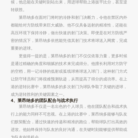
候，他总能在关键时刻站出来，用进球帮助上港扳平比分，甚至逆
转获胜。
莱昂纳多在面对门将时的冷静和射门决断力，令他在禁区内外
都能给对方防线带来巨大威胁。他不仅具备远射的精准性，还能在
高压环境下保持冷静，做出快速的射门决策。即便是在对方防线严
密的情况下，莱昂纳多依然能凭借其射门技术将球送入网窝，完成
重要的进球。
更值得一提的是，莱昂纳多的射门不仅仅依靠力量，更多时候
是通过精确的角度和细腻的技术来完成得分。他擅长利用对方防守
的空档，用一记冷静的低射或弧线球将球送入球门，这种射门方式
让防守球员和门将很难预测轨迹，从而提高了得分的成功率。在上
港的逆转比赛中，莱昂纳多的多次射门为球队争取了关键的进球，
成为逆转胜利的关键因素之一。
4、莱昂纳多的团队配合与战术执行
莱昂纳多不仅是一名出色的个人球员，他在团队配合和战术执
行上的能力同样不可忽视。在上港的比赛中，莱昂纳多能够与队友
们默契配合，通过快速的传递和精准的跑位，帮助球队打出高效的
进攻。他始终保持与队友的良好沟通，在关键时刻能够提供帮助或
为队友创造机会。