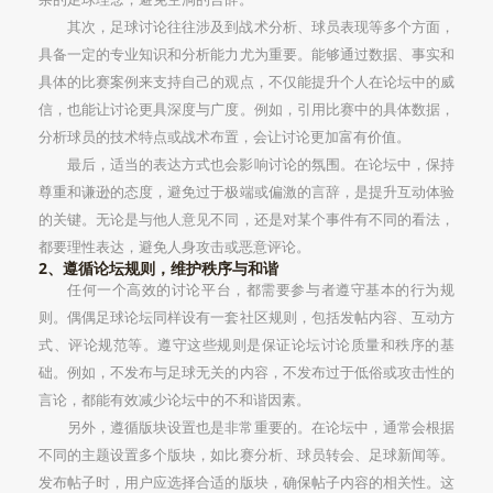
其次，足球讨论往往涉及到战术分析、球员表现等多个方面，
具备一定的专业知识和分析能力尤为重要。能够通过数据、事实和
具体的比赛案例来支持自己的观点，不仅能提升个人在论坛中的威
信，也能让讨论更具深度与广度。例如，引用比赛中的具体数据，
分析球员的技术特点或战术布置，会让讨论更加富有价值。
最后，适当的表达方式也会影响讨论的氛围。在论坛中，保持
尊重和谦逊的态度，避免过于极端或偏激的言辞，是提升互动体验
的关键。无论是与他人意见不同，还是对某个事件有不同的看法，
都要理性表达，避免人身攻击或恶意评论。
2、遵循论坛规则，维护秩序与和谐
任何一个高效的讨论平台，都需要参与者遵守基本的行为规
则。偶偶足球论坛同样设有一套社区规则，包括发帖内容、互动方
式、评论规范等。遵守这些规则是保证论坛讨论质量和秩序的基
础。例如，不发布与足球无关的内容，不发布过于低俗或攻击性的
言论，都能有效减少论坛中的不和谐因素。
另外，遵循版块设置也是非常重要的。在论坛中，通常会根据
不同的主题设置多个版块，如比赛分析、球员转会、足球新闻等。
发布帖子时，用户应选择合适的版块，确保帖子内容的相关性。这