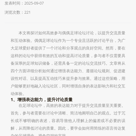
发表时间：2025-09-07
浏览次数：221
本文将探讨如何高效参与偶偶足球论坛讨论，以提升交流质量
和互动体验。偶偶足球论坛作为一个专业且活跃的讨论平台，为广
大足球爱好者提供了一个讨论和分享观点的良好空间。然而，要在
这样的论坛中获得有效的互动和提高讨论质量，参与者不仅需要具
备深厚的足球知识储备，还需具备一定的论坛交流技巧。文章将从
四个方面详细分析如何通过增强表达能力、遵循论坛规则、促进建
设性对话、以及提高互动技巧来提升参与效果。通过这些策略，用
户能够更好地融入论坛社区，同时增强自身的表达影响力和社交互
动体验。
1、增强表达能力，提升讨论质量
在足球论坛中，高效的表达能力对于提升交流质量至关重要。
首先，参与者需要在讨论中清晰、简洁地阐明自己的观点。过于冗
长或不够明确的表述，容易导致他人理解上的偏差或不必要的误
解，从而降低讨论的质量。因此，要学会如何用简练的语言传达复
杂的足球理念，避免空洞的言辞。