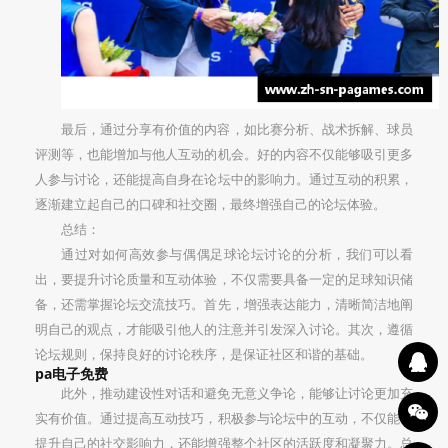
最后，通过分享有价值的内容，如比赛分析、战术拆解、球员
评测等，也能增加与他人互动的机会。好的内容不仅能够吸引更多
人参与讨论，还能提高自身在论坛中的影响力。通过互动的积累，
逐渐建立起自己的口碑和社交圈，最终增强自己的论坛体验。
总结：
通过对如何高效参与偶偶足球论坛讨论的分析，我们可以看
出，要提升讨论质量和互动体验，不仅需要具备一定的足球知识储
备，还需掌握论坛交流技巧。首先，增强表达能力，清晰简洁地阐
明自己的观点，才能吸引他人的注意并引发深入讨论。其次，遵循
论坛规则，保持良好的讨论秩序，是保证社区和谐的基础。
pa电子免费
此外，推动建设性对话和避免无意义争论，能够让讨论更加充
实有价值。通过提高互动技巧，积极参与论坛中的互动，不仅能够
提升自己的社交影响力，还能增强整个社区的活跃度和凝聚力。总