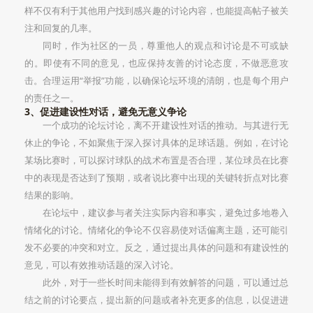
样不仅有利于其他用户找到感兴趣的讨论内容，也能提高帖子被关
注和回复的几率。
同时，作为社区的一员，尊重他人的观点和讨论是不可或缺
的。即使有不同的意见，也应保持友善的讨论态度，不做恶意攻
击。合理运用“举报”功能，以确保论坛环境的清朗，也是每个用户
的责任之一。
3、促进建设性对话，避免无意义争论
一个成功的论坛讨论，离不开建设性对话的推动。与其进行无
休止的争论，不如聚焦于深入探讨具体的足球话题。例如，在讨论
某场比赛时，可以探讨球队的战术布置是否合理，某位球员在比赛
中的表现是否达到了预期，或者说比赛中出现的关键转折点对比赛
结果的影响。
在论坛中，建议参与者关注实际内容和事实，避免过多地卷入
情绪化的讨论。情绪化的争论不仅容易使对话偏离主题，还可能引
发不必要的冲突和对立。反之，通过提出具体的问题和有建设性的
意见，可以有效推动话题的深入讨论。
此外，对于一些长时间未能得到有效解答的问题，可以通过总
结之前的讨论要点，提出新的问题或者补充更多的信息，以促进进