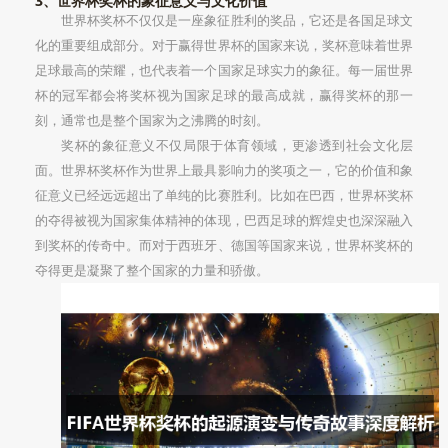
3、世界杯奖杯的象征意义与文化价值
世界杯奖杯不仅仅是一座象征胜利的奖品，它还是各国足球文
化的重要组成部分。对于赢得世界杯的国家来说，奖杯意味着世界
足球最高的荣耀，也代表着一个国家足球实力的象征。每一届世界
杯的冠军都会将奖杯视为国家足球的最高成就，赢得奖杯的那一
刻，通常也是整个国家为之沸腾的时刻。
奖杯的象征意义不仅局限于体育领域，更渗透到社会文化层
面。世界杯奖杯作为世界上最具影响力的奖项之一，它的价值和象
征意义已经远远超出了单纯的比赛胜利。比如在巴西，世界杯奖杯
的夺得被视为国家集体精神的体现，巴西足球的辉煌史也深深融入
到奖杯的传奇中。而对于西班牙、德国等国家来说，世界杯奖杯的
夺得更是凝聚了整个国家的力量和骄傲。