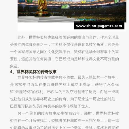
此外，世界杯奖杯也象征着国际间的友谊与合作。作为全球最
受关注的体育赛事之一，世界杯不仅仅是体育竞技的角逐，它更是
一个国家与国家之间的文化交流平台。奖杯在这场全球赛事中的重
要性，远超其他任何奖项，它已经成为足球和世界文化不可分割的
象征。
4、世界杯奖杯的传奇故事
世界杯奖杯的传奇性故事数不胜数。最为人熟知的一个故事，
是1970年巴西队在墨西哥世界杯上成功卫冕后，获得了永久保
留“朱庇特杯”的权利。巴西队的三次夺冠创造了历史，而这一成就
也让他们成为世界杯历史上的传奇。为了纪念这一历史性的时刻，
巴西足球队的队员们将奖杯的故事传颂给了世人。
另一个著名的传奇故事发生在1983年。那时，世界杯奖杯被
盗并在一个月后被找回，盗贼将奖杯藏匿在一只狗的身上，这一惊
心动魄的故事成为了足球历史上的一个奇闻。最终，奖杯不仅完好