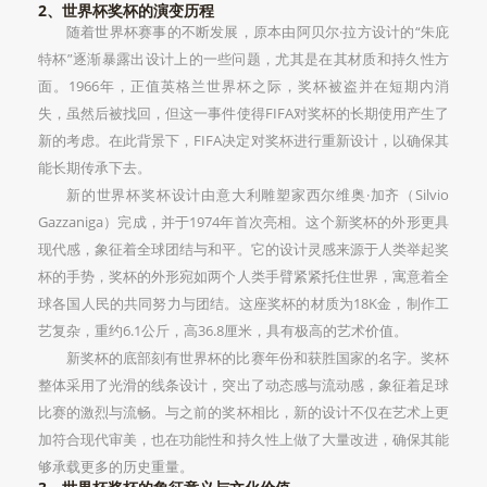
2、世界杯奖杯的演变历程
随着世界杯赛事的不断发展，原本由阿贝尔·拉方设计的“朱庇
特杯”逐渐暴露出设计上的一些问题，尤其是在其材质和持久性方
面。1966年，正值英格兰世界杯之际，奖杯被盗并在短期内消
失，虽然后被找回，但这一事件使得FIFA对奖杯的长期使用产生了
新的考虑。在此背景下，FIFA决定对奖杯进行重新设计，以确保其
能长期传承下去。
新的世界杯奖杯设计由意大利雕塑家西尔维奥·加齐（Silvio
Gazzaniga）完成，并于1974年首次亮相。这个新奖杯的外形更具
现代感，象征着全球团结与和平。它的设计灵感来源于人类举起奖
杯的手势，奖杯的外形宛如两个人类手臂紧紧托住世界，寓意着全
球各国人民的共同努力与团结。这座奖杯的材质为18K金，制作工
艺复杂，重约6.1公斤，高36.8厘米，具有极高的艺术价值。
新奖杯的底部刻有世界杯的比赛年份和获胜国家的名字。奖杯
整体采用了光滑的线条设计，突出了动态感与流动感，象征着足球
比赛的激烈与流畅。与之前的奖杯相比，新的设计不仅在艺术上更
加符合现代审美，也在功能性和持久性上做了大量改进，确保其能
够承载更多的历史重量。