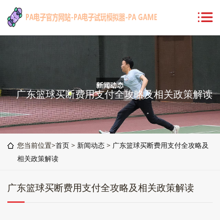
广东篮球买断费用支付全攻略及相关政策解读
您当前位置>
首页
>
新闻动态
>
广东篮球买断费用支付全攻略及
相关政策解读
广东篮球买断费用支付全攻略及相关政策解读