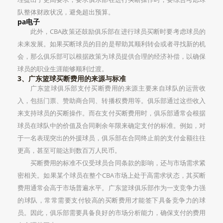
队整体财政状况，避免超出预算。
pa电子
此外，CBA政策还鼓励俱乐部在进行球员买断时要考虑球员的
未来发展。如果买断球员的目的是帮助其顺利转会或者寻找新的机
会，那么俱乐部可以根据政策为球员提供合理的经济补偿，以确保
球员的职业生涯能够顺利过渡。
3、广东篮球买断费用的来源与标准
广东篮球俱乐部支付买断费用的来源主要来自球队的运营收
入，包括门票、赞助商合同、转播权费用等。俱乐部通过这些收入
来支持球员的买断操作。而在支付买断费用时，俱乐部通常会根据
球员在球队中的价值及合同剩余年限来确定支付的标准。例如，对
于一名表现突出的外援球员，俱乐部在合同终止前的支付金额往往
更高，甚至可能达到数百万人民币。
买断费用的标准不仅受球员合同条款的影响，还与市场需求紧
密相关。如果某个球员在整个CBA市场上处于高需求状态，其买断
费用通常会高于市场普遍水平。广东篮球俱乐部作为一支竞争力强
的球队，常常需要支付较高的买断费用才能签下具备竞争力的球
员。因此，俱乐部需要具备良好的市场分析能力，确保支付的费用