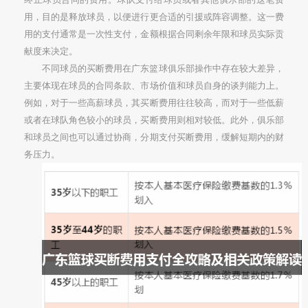
用，目的是释放球员，以便进行更合适的引援或阵容调整。这一费
用的支付通常是一次性支付，金额根据合同剩余年限和球员实际贡
献度来决定。
不同球员的买断费用在广东篮球俱乐部操作中存在较大差异，
主要体现在球员的合同条款、市场价值和球员自身的谈判能力上。
例如，对于一些高薪球员，其买断费用往往较高，而对于一些低薪
或者在球队角色较小的球员，买断费用则相对较低。此外，俱乐部
和球员之间也可以通过协商，分期支付买断费用，缓解短期内的财
务压力。