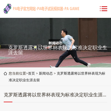
克罗斯透露将以世界杯表现为标准决定职业生
涯去留
您当前位置>
首页
>
新闻动态
>
克罗斯透露将以世界杯表现为标
准决定职业生涯去留
克罗斯透露将以世界杯表现为标准决定职业生涯去留