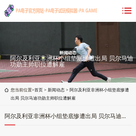
阿尔及利亚非洲杯小组垫底惨遭出局 贝尔马迪
功勋主帅职位遭解雇
您当前位置>
首页
>
新闻动态
>
阿尔及利亚非洲杯小组垫底惨遭
出局 贝尔马迪功勋主帅职位遭解雇
阿尔及利亚非洲杯小组垫底惨遭出局 贝尔马迪功勋主帅职位遭解雇