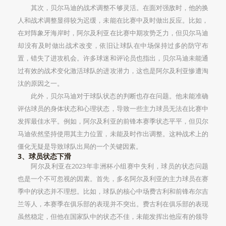
其次，贝尔马迪的战术调整不够灵活。在面对强敌时，他的换
人和战术调整显得较为迟缓，未能在比赛中及时做出反应。比如，
在对阵象牙海岸时，阿尔及利亚在比赛中期攻势乏力，但贝尔马迪
却没有及时做出战术改变，依旧让球队在中场保持过多的防守布
置，错失了进攻机会。许多球迷和评论员也指出，贝尔马迪未能通
过有效的战术变化激活球队的进攻潜力，这也是阿尔及利亚惨遭淘
汰的原因之一。
此外，贝尔马迪对于球队状态的判断也存在问题。他未能准确
评估球员的身体状态和心理状态，导致一些主力球员无法在比赛中
发挥最佳水平。例如，阿尔及利亚的前锋本赛季状态平平，但贝尔
马迪依然坚持使用其主力位置，未能及时作出调整。这种战术上的
僵化无疑是导致球队出局的一个关键因素。
3、球员状态下滑
阿尔及利亚在2023年非洲杯小组赛中失利，球员的状态问题
也是一个不可忽视的因素。首先，多名阿尔及利亚的主力球员在赛
季中的状态并不理想。比如，球队的核心中场费古利和前锋布尔吉
兰等人，本赛季在俱乐部的表现并不突出。费古利在俱乐部的表现
虽然稳定，但他在国家队中的状态不佳，未能发挥出他应有的领导