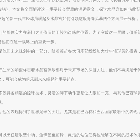
趋势，本文将全面解读这一重要转会背后的深远意义，探讨水晶宫如何借此
英超的新一代年轻球员崛起及水晶宫如何引领这股青春风暴四个方面展开分析，
们的整体实力在豪门之间依旧处于较为边缘的位置。为了突破这一局限，俱乐
是他们在这一战略上的重要一步。
是他们未来规划中的一部分。随着英超各大俱乐部纷纷加大对年轻球员的投资
弗兰萨的加盟标志着水晶宫俱乐部对于未来市场的深度关注，他们不再满足于
义，可能会成为俱乐部未来崛起的重要起点。
不仅具备精湛的控球技术，灵活的脚下动作更是让人眼前一亮。与其他巴西球
赋。
，他的表现得到了世界足球的关注。尤其是在巴西杯和巴西国家联赛中的表现
可以出任进攻型中场、边锋甚至前锋，灵活的站位使得他能够在不同的战术体