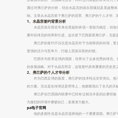
通过对弗兰萨的分析，结合水晶宫的俱乐部规划及英超整体
响。文章从水晶宫签下弗兰萨的背景、弗兰萨的个人才华、
1、水晶宫签约背景分析
水晶宫俱乐部近年来在英超的表现一直较为稳定，但他
重年轻球员的培养和引进。这次签下巴西新星弗兰萨，无疑
弗兰萨的签约不仅仅是水晶宫对于当前阵容的补强，更
更强的活力与竞争力，打破上层俱乐部的封锁。
巴西作为世界足球的强国，培养出了众多优秀的球员。
的发展战略。对于水晶宫而言，这笔签约具有重要的历史意
2、弗兰萨的个人才华分析
作为巴西足球的新星，弗兰萨的技术特点非常突出。他
的力量。无论是在传球还是带球上，他都展现出了非凡的天
弗兰萨在巴西国内联赛中已经有过相当丰富的比赛经验
为激烈的环境中磨砺自己，发展潜力极大。
pa电子官网
他的多面性也是水晶宫选择他的一个重要原因。弗兰萨