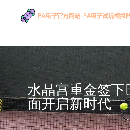
水晶宫重金签下
面开启新时代