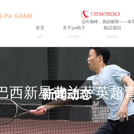
13594780363
迈向巅峰，挑战极限——体
首页
关于pa电子
精品项目
首页
关于PA电子
精品项目
巴西新星弗兰萨英超